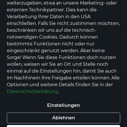
weiterzugeben, etwa an unsere Marketing- oder
externen Technikpartner. Dies kann die
Paul Green
Verarbeitung Ihrer Daten in den USA
0079-3849-030
einschließen. Falls Sie nicht zustimmen möchten,
beschränken wir uns auf die technisch-
Preis
144,90 €
inkl. MwSt.,
zzgl. Versandkosten
notwendigen Cookies. Dadurch können
Farbe
bestimmte Funktionen nicht oder nur
eingeschränkt genutzt werden. Aber keine
Sorge! Wenn Sie diese Funktionen doch nutzen
wollen, weisen wir Sie an Ort und Stelle noch
Auswahl aufheben
einmal auf die Einstellungen hin, damit Sie auch
im Nachhinein Ihre Freigabe erteilen können. Alle
Nur noch weniger als 3 Artikel im Geschäft
Optionen und weitere Details finden Sie in der
vorhanden.
Datenschutzerklärung
.
Einstellungen
In den Warenkorb
Ablehnen