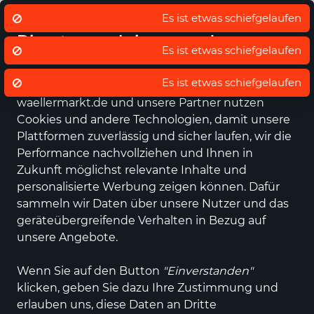
Eigener regionaler Lieferdienst
De
Wir nutzen Cookies um unsere
Dienste zu erbringen und zu
verbessern.
Datenschutz - Sie entscheiden!
waellermarkt.de und unsere Partner nutzen
Alle Kategorien
Neuheiten
Angebote
Sportartikel
Fashi
Cookies und andere Technologien, damit unsere
Plattformen zuverlässig und sicher laufen, wir die
Performance nachvollziehen und Ihnen in
Zukunft möglichst relevante Inhalte und
personalisierte Werbung zeigen können. Dafür
sammeln wir Daten über unsere Nutzer und das
geräteübergreifende Verhalten in Bezug auf
unsere Angebote.
Wenn Sie auf den Button
"Einverstanden"
klicken, geben Sie dazu Ihre Zustimmung und
erlauben uns, diese Daten an Dritte