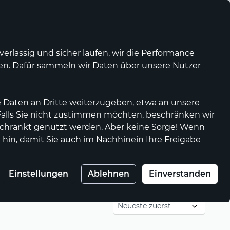
Was ist waellermarkt.de?
Kontrast
Mein Konto
Wunschliste
Warenkorb
rlässig und sicher laufen, wir die Performance
nen. Dafür sammeln wir Daten über unsere Nutzer
 Daten an Dritte weiterzugeben, etwa an unsere
 Falls Sie nicht zustimmen möchten, beschränken wir
chränkt genutzt werden. Aber keine Sorge! Wenn
 hin, damit Sie auch im Nachhinein Ihre Freigabe
Einstellungen
Ablehnen
Einverstanden