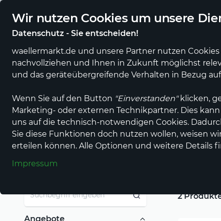
Regionale Händler und Erzeuger online
Eigener regiona
Wir nutzen Cookies um unsere Dien
Datenschutz - Sie entscheiden!
waellermarkt.de und unsere Partner nutzen Cookies 
nachvollziehen und Ihnen in Zukunft möglichst rele
und das geräteübergreifende Verhalten in Bezug au
Wenn Sie auf den Button
"Einverstanden"
klicken, g
Einkaufen im wällermarkt
Dienstleistungen
Reisen
Marketing- oder externen Technikpartner. Dies kann
Wellness
uns auf die technisch-notwendigen Cookies. Dadur
Sie diese Funktionen doch nutzen wollen, weisen wir 
erteilen können. Alle Optionen und weitere Details f
Impressum
Suchbegriff
2 Produkt
Angebote