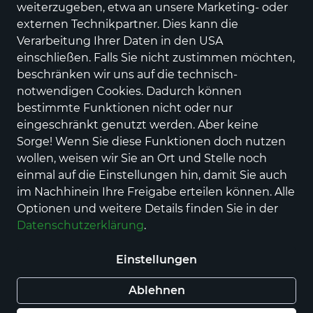
weiterzugeben, etwa an unsere Marketing- oder
Produkte
externen Technikpartner. Dies kann die
Verarbeitung Ihrer Daten in den USA
einschließen. Falls Sie nicht zustimmen möchten,
beschränken wir uns auf die technisch-
notwendigen Cookies. Dadurch können
bestimmte Funktionen nicht oder nur
eingeschränkt genutzt werden. Aber keine
Sorge! Wenn Sie diese Funktionen doch nutzen
wollen, weisen wir Sie an Ort und Stelle noch
einmal auf die Einstellungen hin, damit Sie auch
Gutschein für eine
Apfelwein
im Nachhinein Ihre Freigabe erteilen können. Alle
Wellness-Massage
4,00 €
Optionen und weitere Details finden Sie in der
für 0,7 l (5,71 € / 1 l)
47,00 €
Datenschutzerklärung
.
für 1 Stück
Einstellungen
Mehr anzeigen
Ablehnen