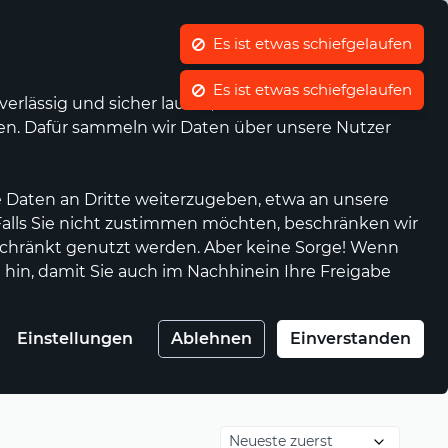
Was ist waellermarkt.de?
Es ist etwas schiefgelaufen
Es ist etwas schiefgelaufen
Kontrast
Mein Konto
Wunschliste
Warenkorb
rlässig und sicher laufen, wir die Performance
nen. Dafür sammeln wir Daten über unsere Nutzer
Anbieter werden
Genossenschaft
 Daten an Dritte weiterzugeben, etwa an unsere
 Falls Sie nicht zustimmen möchten, beschränken wir
chränkt genutzt werden. Aber keine Sorge! Wenn
 hin, damit Sie auch im Nachhinein Ihre Freigabe
Einstellungen
Ablehnen
Einverstanden