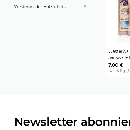
Westerwälder Holzpellets
5
Westerwäld
Sackware 
7,00 €
für 15 kg (0
Newsletter abonnie