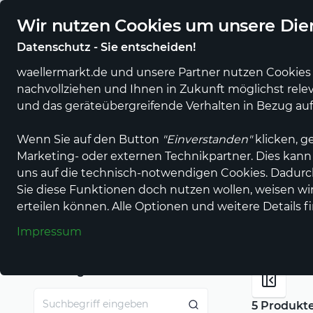
Regionale Händler und Erzeuger online
Eigener regiona
Wir nutzen Cookies um unsere Dien
Datenschutz - Sie entscheiden!
waellermarkt.de und unsere Partner nutzen Cookies 
nachvollziehen und Ihnen in Zukunft möglichst rele
Alle Produkte
Alle Anbieter
Gastronomi
und das geräteübergreifende Verhalten in Bezug au
Wenn Sie auf den Button
"Einverstanden"
klicken, g
Marketing- oder externen Technikpartner. Dies kann
Einkaufen im wällermarkt
Heim & Garten
Zubehör für
uns auf die technisch-notwendigen Cookies. Dadur
Sie diese Funktionen doch nutzen wollen, weisen wir 
Feuerholz & Bre
erteilen können. Alle Optionen und weitere Details f
Impressum
Suchbegriff
5 Produkt