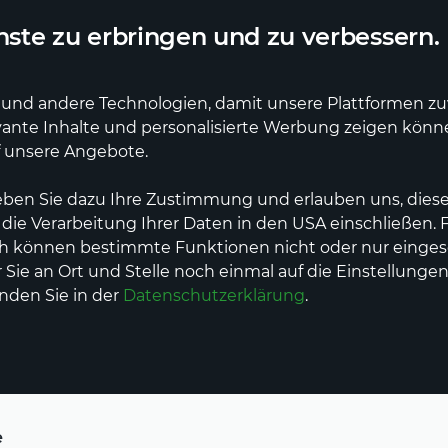
ler Lieferdienst
Deutschlandweite Lieferung
ste zu erbringen und zu verbessern.
und andere Technologien, damit unsere Plattformen zuve
vante Inhalte und personalisierte Werbung zeigen kön
e
Erzeuger
Dienstleistungen
Events
f unsere Angebote.
eben Sie dazu Ihre Zustimmung und erlauben uns, diese
 die Verarbeitung Ihrer Daten in den USA einschließen.
 Kamine & Holzöfen
Feuerholz & Brennstoffe
ch können bestimmte Funktionen nicht oder nur einges
Sie an Ort und Stelle noch einmal auf die Einstellungen
nnstoffe
inden Sie in der
Datenschutzerklärung
.
e