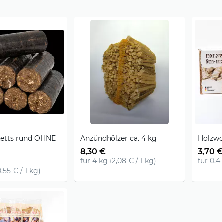
ketts rund OHNE
Anzündhölzer ca. 4 kg
Holzwo
8,30 €
3,70 
für 4 kg (2,08 € / 1 kg)
für 0,4
0,55 € / 1 kg)