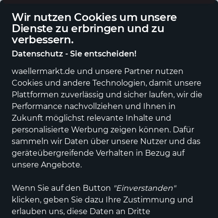
Eigener regionaler Lieferdienst
De
Wir nutzen Cookies um unsere
Dienste zu erbringen und zu
verbessern.
Datenschutz - Sie entscheiden!
waellermarkt.de und unsere Partner nutzen
Alle Kategorien
Neuheiten
Angebote
Sportartikel
Fashi
Cookies und andere Technologien, damit unsere
Plattformen zuverlässig und sicher laufen, wir die
Einkaufen im wällermarkt
Bücher & Medien
Performance nachvollziehen und Ihnen in
Zukunft möglichst relevante Inhalte und
Bücher und Medien von
personalisierte Werbung zeigen können. Dafür
regionalen Anbietern
sammeln wir Daten über unsere Nutzer und das
geräteübergreifende Verhalten in Bezug auf
online kaufen
unsere Angebote.
ALLE FILTER
Wenn Sie auf den Button
"Einverstanden"
klicken, geben Sie dazu Ihre Zustimmung und
erlauben uns, diese Daten an Dritte