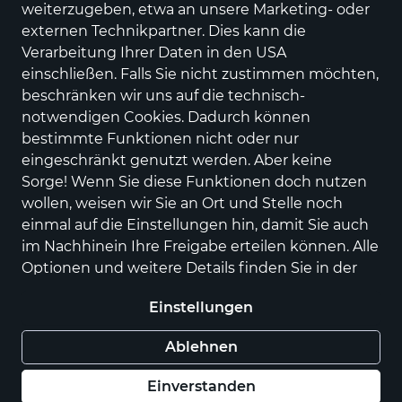
5 Produkte
weiterzugeben, etwa an unsere Marketing- oder
externen Technikpartner. Dies kann die
Verarbeitung Ihrer Daten in den USA
einschließen. Falls Sie nicht zustimmen möchten,
beschränken wir uns auf die technisch-
notwendigen Cookies. Dadurch können
bestimmte Funktionen nicht oder nur
eingeschränkt genutzt werden. Aber keine
Sorge! Wenn Sie diese Funktionen doch nutzen
wollen, weisen wir Sie an Ort und Stelle noch
einmal auf die Einstellungen hin, damit Sie auch
Ticket Genussradeln
Ticket Genussradeln
im Nachhinein Ihre Freigabe erteilen können. Alle
22.10.26, MAROTHER
23.08.26, Die IDEE Tour
Optionen und weitere Details finden Sie in der
WALDSEE TOUR
20,00 €
20,00 €
Datenschutzerklärung
.
Einstellungen
Ablehnen
Einverstanden