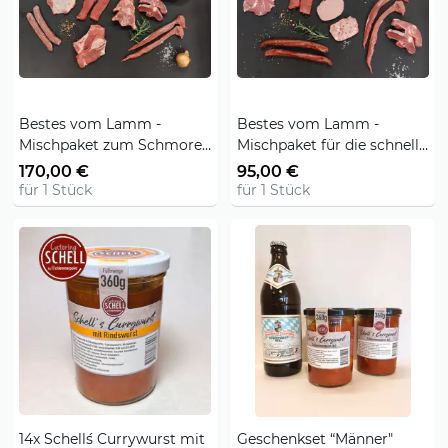
Bestes vom Lamm -
Bestes vom Lamm -
Mischpaket zum Schmoren
Mischpaket für die schnelle
und Braten
Küche
170,00 €
95,00 €
für 1 Stück
für 1 Stück
14x Schell´s Currywurst mit
Geschenkset “Männer"