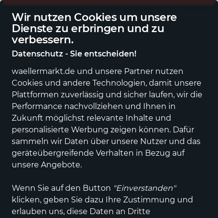
Eigener regionaler Lieferdienst
De
Wir nutzen Cookies um unsere
Dienste zu erbringen und zu
verbessern.
Datenschutz - Sie entscheiden!
waellermarkt.de und unsere Partner nutzen
Alle Kategorien
Neuheiten
Angebote
Sportartikel
Fashi
Cookies und andere Technologien, damit unsere
Plattformen zuverlässig und sicher laufen, wir die
Einkaufen im wällermarkt
Essen, Trinken &
Performance nachvollziehen und Ihnen in
Genuss
Lebensmittel
Fleisch, Fisch, Meeresfrüchte &
Zukunft möglichst relevante Inhalte und
Eier
personalisierte Werbung zeigen können. Dafür
sammeln wir Daten über unsere Nutzer und das
Fleisch, Fisch,
geräteübergreifende Verhalten in Bezug auf
Meeresfrüchte & Eier
unsere Angebote.
Wenn Sie auf den Button
"Einverstanden"
ALLE FILTER
klicken, geben Sie dazu Ihre Zustimmung und
erlauben uns, diese Daten an Dritte