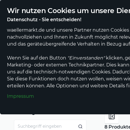
Regionale Händler und Erzeuger online
Eigener regiona
Wir nutzen Cookies um unsere Dien
Datenschutz - Sie entscheiden!
waellermarkt.de und unsere Partner nutzen Cookies 
nachvollziehen und Ihnen in Zukunft möglichst rele
Alle Produkte
Alle Anbieter
Gastronomi
und das geräteübergreifende Verhalten in Bezug au
Wenn Sie auf den Button
"Einverstanden"
klicken, g
Marketing- oder externen Technikpartner. Dies kann
Einkaufen im wällermarkt
Essen, Trinken & Genuss
Le
uns auf die technisch-notwendigen Cookies. Dadur
Sie diese Funktionen doch nutzen wollen, weisen wir 
Vorspeisen & Sn
erteilen können. Alle Optionen und weitere Details f
Impressum
Suchbegriff
8 Produkt