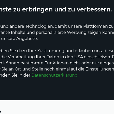
ler Lieferdienst
Deutschlandweite Lieferung
ste zu erbringen und zu verbessern.
und andere Technologien, damit unsere Plattformen zuve
vante Inhalte und personalisierte Werbung zeigen kön
e
Erzeuger
Dienstleistungen
Events
f unsere Angebote.
eben Sie dazu Ihre Zustimmung und erlauben uns, diese
 die Verarbeitung Ihrer Daten in den USA einschließen.
bensmittel
Vorspeisen & Snacks
ch können bestimmte Funktionen nicht oder nur einges
Sie an Ort und Stelle noch einmal auf die Einstellungen
acks
inden Sie in der
Datenschutzerklärung
.
e