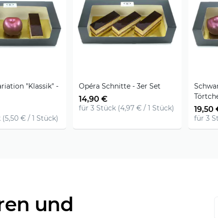
iation "Klassik" -
Opéra Schnitte - 3er Set
Schwar
Törtche
14,90 €
für 3 Stück (4,97 € / 1 Stück)
19,50 
 (5,50 € / 1 Stück)
für 3 S
ren und