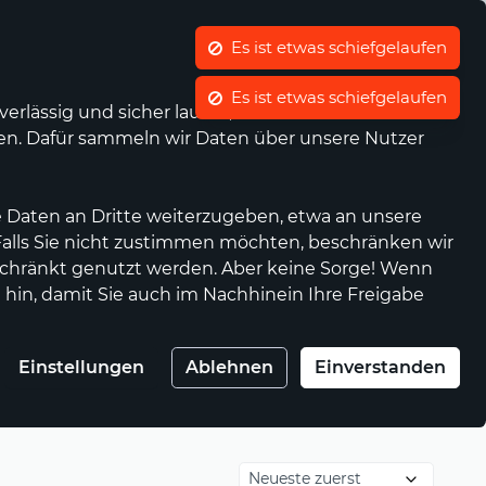
Was ist waellermarkt.de?
Kontrast
Mein Konto
Wunschliste
Warenkorb
rlässig und sicher laufen, wir die Performance
nen. Dafür sammeln wir Daten über unsere Nutzer
Anbieter werden
Genossenschaft
 Daten an Dritte weiterzugeben, etwa an unsere
 Falls Sie nicht zustimmen möchten, beschränken wir
chränkt genutzt werden. Aber keine Sorge! Wenn
 hin, damit Sie auch im Nachhinein Ihre Freigabe
Einstellungen
Ablehnen
Einverstanden