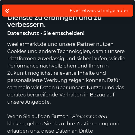
Eigener regionaler Lieferdienst
De
Wir nutzen Cookies um unsere
Dienste zu erbringen und zu
verbessern.
Datenschutz - Sie entscheiden!
waellermarkt.de und unsere Partner nutzen
Alle Kategorien
Neuheiten
Angebote
Sportartikel
Fashi
Cookies und andere Technologien, damit unsere
Plattformen zuverlässig und sicher laufen, wir die
Performance nachvollziehen und Ihnen in
Zukunft möglichst relevante Inhalte und
personalisierte Werbung zeigen können. Dafür
sammeln wir Daten über unsere Nutzer und das
geräteübergreifende Verhalten in Bezug auf
unsere Angebote.
Wenn Sie auf den Button
"Einverstanden"
klicken, geben Sie dazu Ihre Zustimmung und
erlauben uns, diese Daten an Dritte