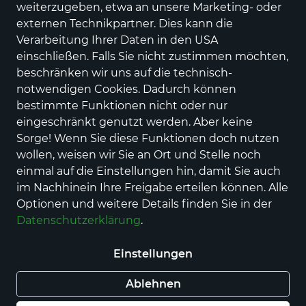
weiterzugeben, etwa an unsere Marketing- oder
externen Technikpartner. Dies kann die
Verarbeitung Ihrer Daten in den USA
Dockers by Gerli
58TH004
einschließen. Falls Sie nicht zustimmen möchten,
beschränken wir uns auf die technisch-
Preis
59,95 €
inkl. MwSt.,
zzgl. Versandkosten
notwendigen Cookies. Dadurch können
bestimmte Funktionen nicht oder nur
Größe
eingeschränkt genutzt werden. Aber keine
42
45
Sorge! Wenn Sie diese Funktionen doch nutzen
wollen, weisen wir Sie an Ort und Stelle noch
Farbe
einmal auf die Einstellungen hin, damit Sie auch
im Nachhinein Ihre Freigabe erteilen können. Alle
Optionen und weitere Details finden Sie in der
Datenschutzerklärung
.
Auswahl aufheben
Einstellungen
Nur noch weniger als 3 Artikel im Geschäft
vorhanden.
Ablehnen