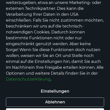
weiterzugeben, etwa an unsere Marketing- oder
externen Technikpartner. Dies kann die
Verarbeitung Ihrer Daten in den USA
Brother
BROTHER Toner TN426Y
einschließen. Falls Sie nicht zustimmen möchten,
YELLOW f. HL-L8360 MFC
beschränken wir uns auf die technisch-
notwendigen Cookies. Dadurch können
L8900CDW
bestimmte Funktionen nicht oder nur
Preis
195,00 €
eingeschränkt genutzt werden. Aber keine
inkl. MwSt., Versand
GRATIS
Sorge! Wenn Sie diese Funktionen doch nutzen
wollen, weisen wir Sie an Ort und Stelle noch
In den Warenkorb
einmal auf die Einstellungen hin, damit Sie auch
im Nachhinein Ihre Freigabe erteilen können. Alle
Optionen und weitere Details finden Sie in der
Auf Lager - sofort versandfertig!
Datenschutzerklärung
.
Haben Sie eine Frage zum Produkt? Kontaktieren
Sie uns!
Einstellungen
Ablehnen
Deutschlandweite Lieferung
Kostenlose Lieferung 2-3 Werktage