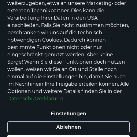
weiterzugeben, etwa an unsere Marketing- oder
externen Technikpartner. Dies kann die
Verarbeitung Ihrer Daten in den USA
einschließen. Falls Sie nicht zustimmen möchten,
beschränken wir uns auf die technisch-
notwendigen Cookies. Dadurch können
bestimmte Funktionen nicht oder nur
LLOYD
eingeschränkt genutzt werden. Aber keine
CORE 111 PE
Sorge! Wenn Sie diese Funktionen doch nutzen
Preis
129,95 €
inkl. MwSt.,
zzgl. Versandkosten
wollen, weisen wir Sie an Ort und Stelle noch
einmal auf die Einstellungen hin, damit Sie auch
Farbe
im Nachhinein Ihre Freigabe erteilen können. Alle
Optionen und weitere Details finden Sie in der
Datenschutzerklärung
.
Größe
Einstellungen
9½
10½
42 EU | 8 UK
43 EU | 9 UK
47 EU | 12 UK
Ablehnen