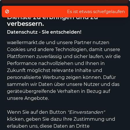
Eigener regionaler Lieferdienst
De
Wir nutzen Cookies um unsere
Es ist etwas schiefgelaufen
Dienste zu erbringen und zu
verbessern.
Datenschutz - Sie entscheiden!
waellermarkt.de und unsere Partner nutzen
Alle Kategorien
Neuheiten
Angebote
Sportartikel
Fashi
Cookies und andere Technologien, damit unsere
Plattformen zuverlässig und sicher laufen, wir die
Performance nachvollziehen und Ihnen in
Zukunft möglichst relevante Inhalte und
personalisierte Werbung zeigen können. Dafür
sammeln wir Daten über unsere Nutzer und das
geräteübergreifende Verhalten in Bezug auf
unsere Angebote.
Wenn Sie auf den Button
"Einverstanden"
klicken, geben Sie dazu Ihre Zustimmung und
erlauben uns, diese Daten an Dritte