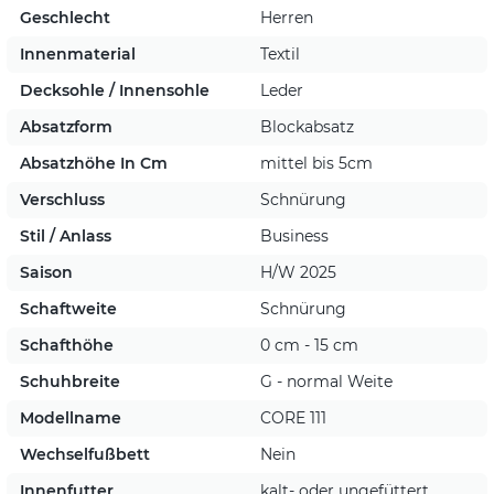
Geschlecht
Herren
Innenmaterial
Textil
Decksohle / Innensohle
Leder
Absatzform
Blockabsatz
Absatzhöhe In Cm
mittel bis 5cm
Verschluss
Schnürung
Stil / Anlass
Business
Saison
H/W 2025
Schaftweite
Schnürung
Schafthöhe
0 cm - 15 cm
Schuhbreite
G - normal Weite
Modellname
CORE 111
Wechselfußbett
Nein
Innenfutter
kalt- oder ungefüttert