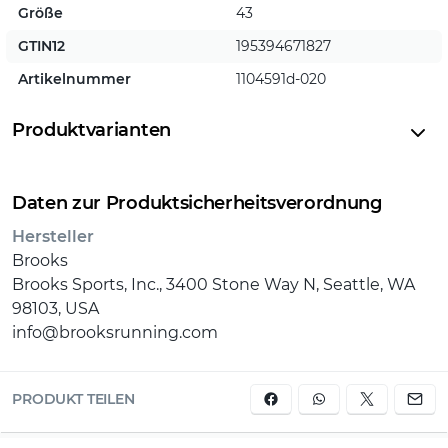
was eine hohe Atmungsaktivität und Komfort
Größe
43
bietet als auch TPU-Overlays, die für
GTIN12
195394671827
Langlebigkeit und Schutz sorgen.
Artikelnummer
Wasserfeste GORE-TEX®-Technologie GORE-
1104591d-020
TEX® Invisible Fit ist direkt mit dem
Obermaterial verklebt, ist leicht und flexibel
Produktvarianten
und bietet atmungsaktiven Schutz vor Wind
und Wetter.
Daten zur Produktsicherheitsverordnung
Hersteller
Brooks
Brooks Sports, Inc., 3400 Stone Way N, Seattle, WA
98103, USA
info@brooksrunning.com
PRODUKT TEILEN