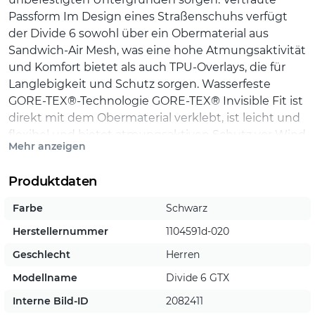
Passform Im Design eines Straßenschuhs verfügt
der Divide 6 sowohl über ein Obermaterial aus
Sandwich-Air Mesh, was eine hohe Atmungsaktivität
und Komfort bietet als auch TPU-Overlays, die für
Langlebigkeit und Schutz sorgen. Wasserfeste
GORE-TEX®-Technologie GORE-TEX® Invisible Fit ist
direkt mit dem Obermaterial verklebt, ist leicht und
flexibel und bietet atmungsaktiven Schutz vor Wind
Mehr anzeigen
und Wetter.
Produktdaten
Nahtloser Übergang von der Straße auf den
Trail Die softe DNA LOFT v2-Dämpfung sorgt für
Farbe
Schwarz
angenehmen Laufkomfort auf Straßen und
Herstellernummer
1104591d-020
Trails, während griffige Stollen für Traktion auf
unbefestigten Untergründen sorgen.
Geschlecht
Herren
Vertraute Passform Im Design eines
Modellname
Divide 6 GTX
Straßenschuhs verfügt der Divide 6 sowohl
Interne Bild-ID
2082411
über ein Obermaterial aus Sandwich-Air Mesh,