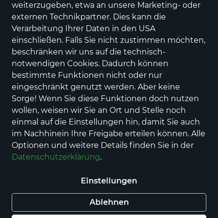
weiterzugeben, etwa an unsere Marketing- oder
Brooks
Divide 6 GTX
externen Technikpartner. Dies kann die
Verarbeitung Ihrer Daten in den USA
Preis
129,95 €
inkl. MwSt.,
zzgl. Versandkosten
einschließen. Falls Sie nicht zustimmen möchten,
beschränken wir uns auf die technisch-
Farbe
notwendigen Cookies. Dadurch können
bestimmte Funktionen nicht oder nur
eingeschränkt genutzt werden. Aber keine
Größe
Sorge! Wenn Sie diese Funktionen doch nutzen
43
44½
wollen, weisen wir Sie an Ort und Stelle noch
einmal auf die Einstellungen hin, damit Sie auch
im Nachhinein Ihre Freigabe erteilen können. Alle
Auswahl aufheben
Optionen und weitere Details finden Sie in der
Datenschutzerklärung
.
Nur noch weniger als 3 Artikel im Geschäft
vorhanden.
Einstellungen
Ablehnen
In den Warenkorb