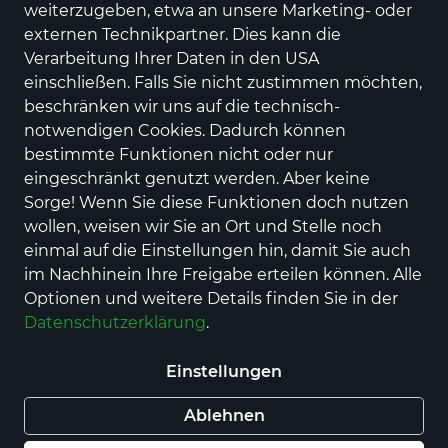
weiterzugeben, etwa an unsere Marketing- oder
externen Technikpartner. Dies kann die
Verarbeitung Ihrer Daten in den USA
coocazoo
Rucksack MATE, Reflective
einschließen. Falls Sie nicht zustimmen möchten,
Moons
beschränken wir uns auf die technisch-
notwendigen Cookies. Dadurch können
Preis
99,00 €
inkl. MwSt., Versand
GRATIS
bestimmte Funktionen nicht oder nur
eingeschränkt genutzt werden. Aber keine
Nur noch weniger als 3 Artikel im Geschäft
Sorge! Wenn Sie diese Funktionen doch nutzen
vorhanden.
wollen, weisen wir Sie an Ort und Stelle noch
einmal auf die Einstellungen hin, damit Sie auch
im Nachhinein Ihre Freigabe erteilen können. Alle
In den Warenkorb
Optionen und weitere Details finden Sie in der
Datenschutzerklärung
.
Auf Lager - sofort versandfertig!
Einstellungen
Haben Sie eine Frage zum Produkt? Kontaktieren
Sie uns!
Ablehnen