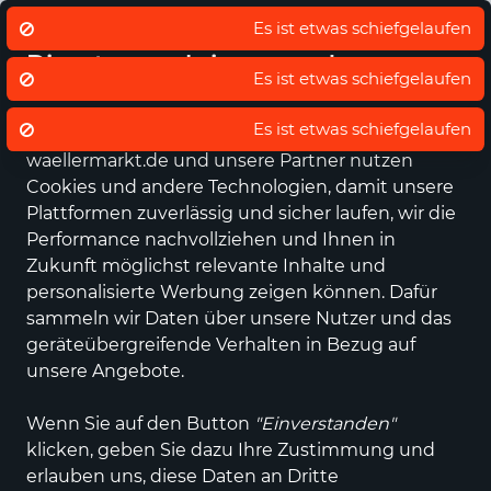
Eigener regionaler Lieferdienst
De
Wir nutzen Cookies um unsere
Es ist etwas schiefgelaufen
Dienste zu erbringen und zu
verbessern.
Datenschutz - Sie entscheiden!
waellermarkt.de und unsere Partner nutzen
Alle Kategorien
Neuheiten
Angebote
Sportartikel
Fashi
Cookies und andere Technologien, damit unsere
Plattformen zuverlässig und sicher laufen, wir die
Performance nachvollziehen und Ihnen in
Zukunft möglichst relevante Inhalte und
personalisierte Werbung zeigen können. Dafür
sammeln wir Daten über unsere Nutzer und das
geräteübergreifende Verhalten in Bezug auf
unsere Angebote.
Wenn Sie auf den Button
"Einverstanden"
klicken, geben Sie dazu Ihre Zustimmung und
erlauben uns, diese Daten an Dritte