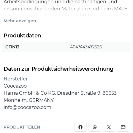
Arbeitsbedingungen und die nachhaltigen und
ressourcenschonenden Materialien sind beim MATE
sehr wichtig. Ein Schulrucksack MATE wird aus 34 0,5
Mehr anzeigen
Liter PET-Flaschen hergestellt. Auf alle MATE
Rucksäcke gibt es 4 Jahre Garantie
Produktdaten
GTIN13
4047443472526
Daten zur Produktsicherheitsverordnung
Hersteller
Coocazoo
Hama GmbH & Co KG, Dresdner Straße 9, 86653
Monheim, GERMANY
info@coocazoo.com
PRODUKT TEILEN