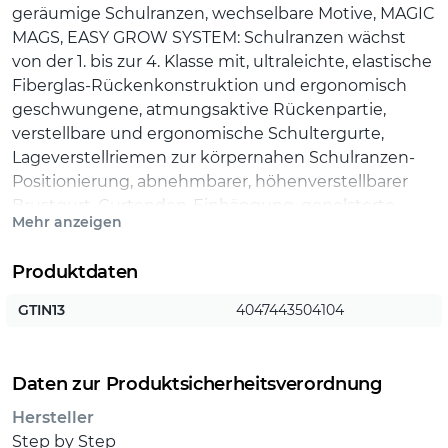
geräumige Schulranzen, wechselbare Motive, MAGIC
MAGS, EASY GROW SYSTEM: Schulranzen wächst
von der 1. bis zur 4. Klasse mit, ultraleichte, elastische
Fiberglas-Rückenkonstruktion und ergonomisch
geschwungene, atmungsaktive Rückenpartie,
verstellbare und ergonomische Schultergurte,
Lageverstellriemen zur körpernahen Schulranzen-
Positionierung, abnehmbarer, höhenverstellbarer
Brustgurt, Gurtenden-Einhängung, gepolsterte,
Mehr anzeigen
abnehmbare Hüftflosse, seitlich nach außen
wachsende Reißverschluss- und Fronttasche mit
Produktdaten
Auslauföse, Aufhängeschlaufe und gepolsterter
Tragegriff, Fidlock-Magnetverschluss, Hauptfach mit
GTIN13
4047443504104
Bücherfach, Laschen zur Aufbewahrung des
Federmäppchens im Deckel, wasserdichte
Bodenplatte, reflektierende Elemente sorgen für
Daten zur Produktsicherheitsverordnung
Sicherheit im Straßenverkehr und bei Dunkelheit,
Hersteller
strapazierfähiges und wasserabweisendes Material
Step by Step
mit 100% PFC-freier Beschichtung. Die Textilien