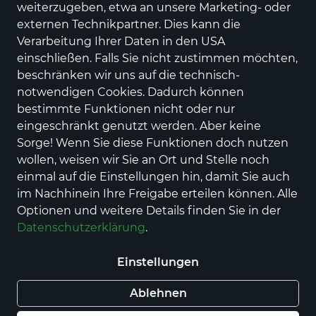
weiterzugeben, etwa an unsere Marketing- oder
externen Technikpartner. Dies kann die
Verarbeitung Ihrer Daten in den USA
einschließen. Falls Sie nicht zustimmen möchten,
beschränken wir uns auf die technisch-
notwendigen Cookies. Dadurch können
bestimmte Funktionen nicht oder nur
Step by Step
eingeschränkt genutzt werden. Aber keine
SPACE SHINE Schulranzen-Set
Sorge! Wenn Sie diese Funktionen doch nutzen
"Dino Night Tyro", 5-teilig Modell
wollen, weisen wir Sie an Ort und Stelle noch
22/23
einmal auf die Einstellungen hin, damit Sie auch
Preis
229,00 €
im Nachhinein Ihre Freigabe erteilen können. Alle
inkl. MwSt., Versand
GRATIS
Optionen und weitere Details finden Sie in der
Statt:
299,99 €
−24%
Datenschutzerklärung
.
Nur noch weniger als 3 Artikel im Geschäft
vorhanden.
Einstellungen
Ablehnen
In den Warenkorb