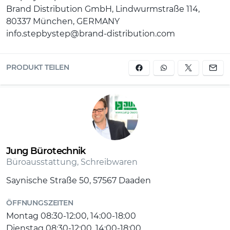
Brand Distribution GmbH, Lindwurmstraße 114,
bestehen zu 100% aus recycelten PET-Flaschen
80337 München, GERMANY
klimaneutral ausgeglichen sowie sozial verträglich
info.stepbystep@brand-distribution.com
(Fair Wear Foundation) und verantwortungsvoll
produziert (bluesign-Systempartner). Gewicht
Schulranzenkorpus: 1250g , Volumen Rucksack /
PRODUKT TEILEN
Ranzen: 20l
Jung Bürotechnik
Büroausstattung, Schreibwaren
Saynische Straße 50, 57567 Daaden
ÖFFNUNGSZEITEN
Montag 08:30-12:00, 14:00-18:00
Dienstag 08:30-12:00, 14:00-18:00