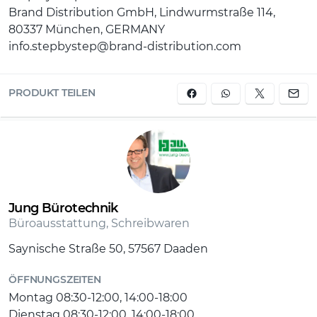
Brand Distribution GmbH, Lindwurmstraße 114,
bestehen zu 100% aus recycelten PET-Flaschen
80337 München, GERMANY
klimaneutral ausgeglichen sowie sozial verträglich
info.stepbystep@brand-distribution.com
(Fair Wear Foundation) und verantwortungsvoll
produziert (bluesign-Systempartner). Gewicht
Schulranzenkorpus: 1250g , Volumen Rucksack /
PRODUKT TEILEN
Ranzen: 20l
Jung Bürotechnik
Büroausstattung, Schreibwaren
Saynische Straße 50, 57567 Daaden
ÖFFNUNGSZEITEN
Montag 08:30-12:00, 14:00-18:00
Dienstag 08:30-12:00, 14:00-18:00