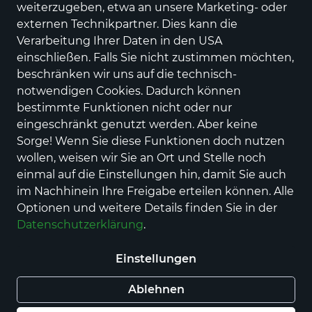
weiterzugeben, etwa an unsere Marketing- oder
externen Technikpartner. Dies kann die
Verarbeitung Ihrer Daten in den USA
einschließen. Falls Sie nicht zustimmen möchten,
beschränken wir uns auf die technisch-
notwendigen Cookies. Dadurch können
bestimmte Funktionen nicht oder nur
Step by Step
eingeschränkt genutzt werden. Aber keine
SPACE SHINE Schulranzen-Set
Sorge! Wenn Sie diese Funktionen doch nutzen
"Pegasus Night Nuala", 5-teilig
wollen, weisen wir Sie an Ort und Stelle noch
Modell 22/23
einmal auf die Einstellungen hin, damit Sie auch
Preis
229,00 €
im Nachhinein Ihre Freigabe erteilen können. Alle
inkl. MwSt., Versand
GRATIS
Optionen und weitere Details finden Sie in der
Statt:
279,00 €
−18%
Datenschutzerklärung
.
Nur noch weniger als 3 Artikel im Geschäft
vorhanden.
Einstellungen
Ablehnen
In den Warenkorb