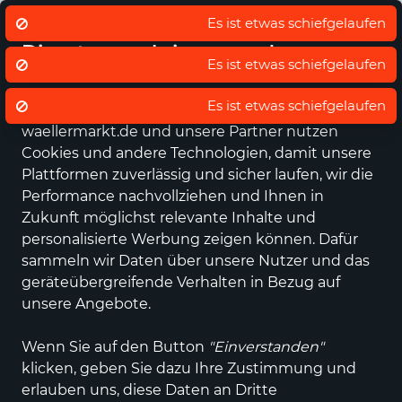
Eigener regionaler Lieferdienst
De
Es ist etwas schiefgelaufen
Wir nutzen Cookies um unsere
Dienste zu erbringen und zu
Es ist etwas schiefgelaufen
verbessern.
Datenschutz - Sie entscheiden!
Es ist etwas schiefgelaufen
waellermarkt.de und unsere Partner nutzen
Alle Kategorien
Neuheiten
Angebote
Sportartikel
Fashi
Cookies und andere Technologien, damit unsere
Plattformen zuverlässig und sicher laufen, wir die
Performance nachvollziehen und Ihnen in
-18 %
Zukunft möglichst relevante Inhalte und
personalisierte Werbung zeigen können. Dafür
sammeln wir Daten über unsere Nutzer und das
geräteübergreifende Verhalten in Bezug auf
unsere Angebote.
Wenn Sie auf den Button
"Einverstanden"
klicken, geben Sie dazu Ihre Zustimmung und
erlauben uns, diese Daten an Dritte