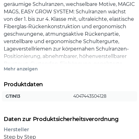
geräumige Schulranzen, wechselbare Motive, MAGIC
MAGS, EASY GROW SYSTEM: Schulranzen wächst
von der 1. bis zur 4. Klasse mit, ultraleichte, elastische
Fiberglas-Rückenkonstruktion und ergonomisch
geschwungene, atmungsaktive Rückenpartie,
verstellbare und ergonomische Schultergurte,
Lageverstellriemen zur körpernahen Schulranzen-
Positionierung, abnehmbarer, höhenverstellbarer
Brustgurt, Gurtenden-Einhängung, gepolsterte,
Mehr anzeigen
abnehmbare Hüftflosse, seitlich nach außen
wachsende Reißverschluss- und Fronttasche mit
Produktdaten
Auslauföse, Aufhängeschlaufe und gepolsterter
Tragegriff, Fidlock-Magnetverschluss, Hauptfach mit
GTIN13
4047443504128
Bücherfach, Laschen zur Aufbewahrung des
Federmäppchens im Deckel, wasserdichte
Bodenplatte, reflektierende Elemente sorgen für
Daten zur Produktsicherheitsverordnung
Sicherheit im Straßenverkehr und bei Dunkelheit,
Hersteller
strapazierfähiges und wasserabweisendes Material
Step by Step
mit 100% PFC-freier Beschichtung. Die Textilien