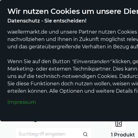
Regionale Händler und Erzeuger online
Eigener regiona
Wir nutzen Cookies um unsere Dien
Datenschutz - Sie entscheiden!
waellermarkt.de und unsere Partner nutzen Cookies 
nachvollziehen und Ihnen in Zukunft möglichst rele
Alle Produkte
Alle Anbieter
Gastronomi
und das geräteübergreifende Verhalten in Bezug au
Wenn Sie auf den Button
"Einverstanden"
klicken, g
Marketing- oder externen Technikpartner. Dies kann
Einkaufen im wällermarkt
Babybedarf
uns auf die technisch-notwendigen Cookies. Dadur
Sie diese Funktionen doch nutzen wollen, weisen wir 
Babybedarf
erteilen können. Alle Optionen und weitere Details f
Impressum
Suchbegriff
1 Produkt