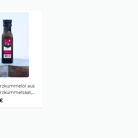
rzkümmelöl aus
rzkümmelsaat,
Ägypten gereift
 €