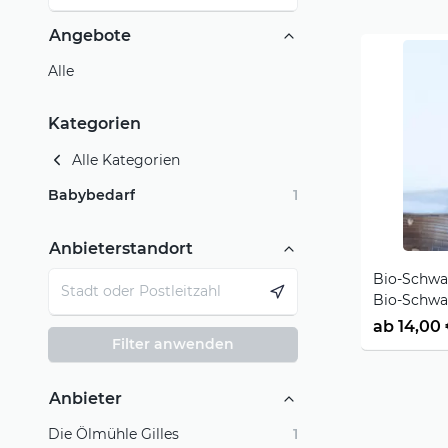
Angebote
Alle
Kategorien
Alle Kategorien
Babybedarf
1
Anbieterstandort
Bio-Schwa
Bio-Schwa
welche in 
ab 14,00
ist.
Filter anwenden
Anbieter
Die Ölmühle Gilles
1