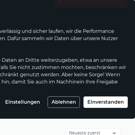
Was ist waellermarkt.de?
Kontrast
Mein Konto
Wunschliste
Warenkorb
rlässig und sicher laufen, wir die Performance
nen. Dafür sammeln wir Daten über unsere Nutzer
Anbieter werden
Genossenschaft
 Daten an Dritte weiterzugeben, etwa an unsere
 Falls Sie nicht zustimmen möchten, beschränken wir
chränkt genutzt werden. Aber keine Sorge! Wenn
 hin, damit Sie auch im Nachhinein Ihre Freigabe
Einstellungen
Ablehnen
Einverstanden