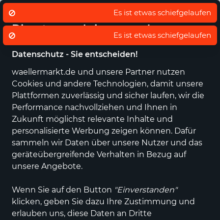
Eigener regionaler Lieferdienst
De
Es ist etwas schiefgelaufen
Wir nutzen Cookies um unsere
Dienste zu erbringen und zu
Es ist etwas schiefgelaufen
verbessern.
Datenschutz - Sie entscheiden!
waellermarkt.de und unsere Partner nutzen
Alle Kategorien
Neuheiten
Angebote
Sportartikel
Fashi
Cookies und andere Technologien, damit unsere
Plattformen zuverlässig und sicher laufen, wir die
Einkaufen im wällermarkt
Gesundheit &
Performance nachvollziehen und Ihnen in
Schönheit
Körperpflege
Zukunft möglichst relevante Inhalte und
personalisierte Werbung zeigen können. Dafür
Körperpflege
sammeln wir Daten über unsere Nutzer und das
geräteübergreifende Verhalten in Bezug auf
ALLE FILTER
unsere Angebote.
Wenn Sie auf den Button
"Einverstanden"
1 Produkt
klicken, geben Sie dazu Ihre Zustimmung und
erlauben uns, diese Daten an Dritte