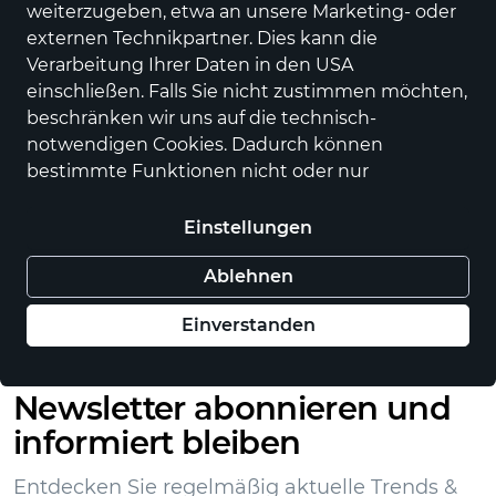
weiterzugeben, etwa an unsere Marketing- oder
externen Technikpartner. Dies kann die
Verarbeitung Ihrer Daten in den USA
einschließen. Falls Sie nicht zustimmen möchten,
beschränken wir uns auf die technisch-
notwendigen Cookies. Dadurch können
bestimmte Funktionen nicht oder nur
eingeschränkt genutzt werden. Aber keine
Sorge! Wenn Sie diese Funktionen doch nutzen
Einstellungen
wollen, weisen wir Sie an Ort und Stelle noch
Bio-Schwarzkümmelöl aus
Bio-Schwarzkümmelsaat,
Ablehnen
einmal auf die Einstellungen hin, damit Sie auch
welche in Ägypten gereift
ab 14,00 €
im Nachhinein Ihre Freigabe erteilen können. Alle
ist.
Einverstanden
Optionen und weitere Details finden Sie in der
Datenschutzerklärung
.
Newsletter abonnieren und
informiert bleiben
Entdecken Sie regelmäßig aktuelle Trends &