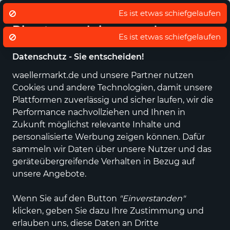
Eigener regionaler Lieferdienst
De
Es ist etwas schiefgelaufen
Wir nutzen Cookies um unsere
Dienste zu erbringen und zu
Es ist etwas schiefgelaufen
verbessern.
Datenschutz - Sie entscheiden!
waellermarkt.de und unsere Partner nutzen
Alle Kategorien
Neuheiten
Angebote
Sportartikel
Fashi
Cookies und andere Technologien, damit unsere
Plattformen zuverlässig und sicher laufen, wir die
Performance nachvollziehen und Ihnen in
Lazamani
Zukunft möglichst relevante Inhalte und
personalisierte Werbung zeigen können. Dafür
sammeln wir Daten über unsere Nutzer und das
Alle Produkte
geräteübergreifende Verhalten in Bezug auf
unsere Angebote.
Wenn Sie auf den Button
"Einverstanden"
ALLE FILTER
klicken, geben Sie dazu Ihre Zustimmung und
erlauben uns, diese Daten an Dritte