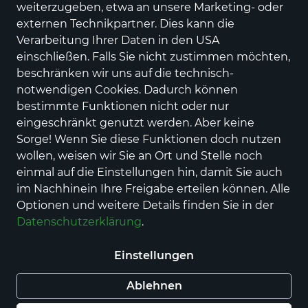
weiterzugeben, etwa an unsere Marketing- oder
externen Technikpartner. Dies kann die
Verarbeitung Ihrer Daten in den USA
einschließen. Falls Sie nicht zustimmen möchten,
beschränken wir uns auf die technisch-
notwendigen Cookies. Dadurch können
bestimmte Funktionen nicht oder nur
Ölmühle Gilles GmbH
eingeschränkt genutzt werden. Aber keine
Bio-Thymianöl
Sorge! Wenn Sie diese Funktionen doch nutzen
Preis
wollen, weisen wir Sie an Ort und Stelle noch
5,50 €
inkl. MwSt.,
zzgl. Versandkosten
einmal auf die Einstellungen hin, damit Sie auch
Mengen (l)
im Nachhinein Ihre Freigabe erteilen können. Alle
0,1l
0,25l
Optionen und weitere Details finden Sie in der
Datenschutzerklärung
.
Auswahl aufheben
Einstellungen
Ablehnen
In den Warenkorb