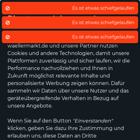
Eigener regionaler Lieferdienst
De
Wir nutzen Cookies um unsere
Dienste zu erbringen und zu
verbessern.
Datenschutz - Sie entscheiden!
waellermarkt.de und unsere Partner nutzen
Alle Kategorien
Neuheiten
Angebote
Sportartikel
Fashi
Cookies und andere Technologien, damit unsere
Plattformen zuverlässig und sicher laufen, wir die
Performance nachvollziehen und Ihnen in
Zukunft möglichst relevante Inhalte und
personalisierte Werbung zeigen können. Dafür
sammeln wir Daten über unsere Nutzer und das
geräteübergreifende Verhalten in Bezug auf
unsere Angebote.
Wenn Sie auf den Button
"Einverstanden"
klicken, geben Sie dazu Ihre Zustimmung und
erlauben uns, diese Daten an Dritte