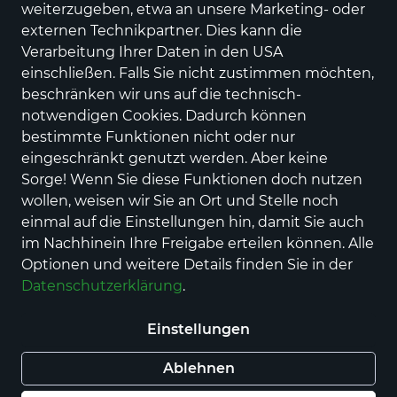
weiterzugeben, etwa an unsere Marketing- oder
externen Technikpartner. Dies kann die
Verarbeitung Ihrer Daten in den USA
einschließen. Falls Sie nicht zustimmen möchten,
beschränken wir uns auf die technisch-
notwendigen Cookies. Dadurch können
bestimmte Funktionen nicht oder nur
Butter-Spritzgebäck
eingeschränkt genutzt werden. Aber keine
Sorge! Wenn Sie diese Funktionen doch nutzen
Preis
4,50 €
inkl. MwSt.
wollen, weisen wir Sie an Ort und Stelle noch
Grundpreis
für 200 kg
(0,02 € / 1 kg)
einmal auf die Einstellungen hin, damit Sie auch
im Nachhinein Ihre Freigabe erteilen können. Alle
Nur Selbstabholung möglich
Optionen und weitere Details finden Sie in der
Datenschutzerklärung
.
In den Warenkorb
Einstellungen
Ablehnen
Auf Lager - sofort versandfertig!
Haben Sie eine Frage zum Produkt? Kontaktieren