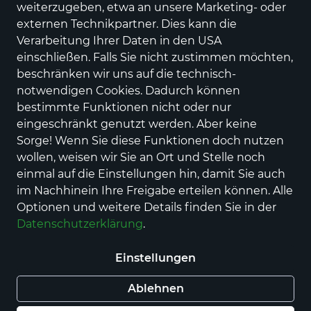
weiterzugeben, etwa an unsere Marketing- oder
externen Technikpartner. Dies kann die
Verarbeitung Ihrer Daten in den USA
einschließen. Falls Sie nicht zustimmen möchten,
beschränken wir uns auf die technisch-
notwendigen Cookies. Dadurch können
bestimmte Funktionen nicht oder nur
eingeschränkt genutzt werden. Aber keine
Sorge! Wenn Sie diese Funktionen doch nutzen
wollen, weisen wir Sie an Ort und Stelle noch
einmal auf die Einstellungen hin, damit Sie auch
im Nachhinein Ihre Freigabe erteilen können. Alle
Optionen und weitere Details finden Sie in der
Herzlich Willkommen auf den Seiten der Firma
Datenschutzerklärung
.
Gastro-Party-Cateringservice Schell. Anfang der 80er
legte Manfred Schell mit der Gründung seines
Imbissbetriebes den Grundstein für den jetzigen
Einstellungen
Gastro-Party und Cateringserivce, der auf vielen
Ablehnen
Veranstaltungen und Feierlichkeiten nicht mehr
wegzudenken ist. 40 Jahre Erfahrung mit