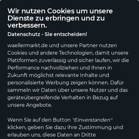
Deutschlandweite Lieferung
Wir nutzen Cookies um unsere
Dienste zu erbringen und zu
verbessern.
Datenschutz - Sie entscheiden!
waellermarkt.de und unsere Partner nutzen
Alle Kategorien
Neuheiten
Angebote
Sportartikel
Fashi
Cookies und andere Technologien, damit unsere
Plattformen zuverlässig und sicher laufen, wir die
Fleischerei & Metzgerei, Regionale Produkte
Performance nachvollziehen und Ihnen in
Schlemmerpoint Schell
Zukunft möglichst relevante Inhalte und
personalisierte Werbung zeigen können. Dafür
in Daaden
sammeln wir Daten über unsere Nutzer und das
geräteübergreifende Verhalten in Bezug auf
unsere Angebote.
Entdecken
Produkte
Wenn Sie auf den Button
"Einverstanden"
klicken, geben Sie dazu Ihre Zustimmung und
erlauben uns, diese Daten an Dritte