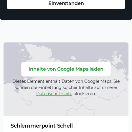
Einverstanden
gelungenen privaten Feiern und
Firmenveranstaltungen sollte Ihnen ein sicheres
Mehr anzeigen
Gefühl geben. Mit Professionalität und Liebe im
Detail gestalten wir Ihre privaten und
gesellschaftlichen Anlässe.
Desweiteren kommen Sie doch zu uns in unsere
Räumlichkeiten und überzeugen Sie sich von
unserer Frische und Qualität der zubereiteten
Inhalte von Google Maps laden
Speisen.
Dieses Element enthält Daten von Google Maps. Sie
können die Einbettung solcher Inhalte auf unserer
Datenschutzseite
blockieren.
Schlemmerpoint Schell