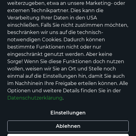
weiterzugeben, etwa an unsere Marketing- oder
Preis
779,00 €
inkl. MwSt.
externen Technikpartner. Dies kann die
Verarbeitung Ihrer Daten in den USA
Nur noch weniger als 3 Artikel bestellbar.
einschließen. Falls Sie nicht zustimmen möchten,
beschränken wir uns auf die technisch-
Nur Selbstabholung möglich
notwendigen Cookies. Dadurch können
bestimmte Funktionen nicht oder nur
eingeschränkt genutzt werden. Aber keine
In den Warenkorb
Sorge! Wenn Sie diese Funktionen doch nutzen
wollen, weisen wir Sie an Ort und Stelle noch
Haben Sie eine Frage zum Produkt? Kontaktieren
einmal auf die Einstellungen hin, damit Sie auch
Sie uns!
im Nachhinein Ihre Freigabe erteilen können. Alle
Optionen und weitere Details finden Sie in der
Datenschutzerklärung
.
Selbstabholung beim Verkäufer
Sie holen das Produkt im Geschäft selbst ab, die
Ware liegt in einem Werktag für Sie bereit.
Einstellungen
Ablehnen
Beschreibung