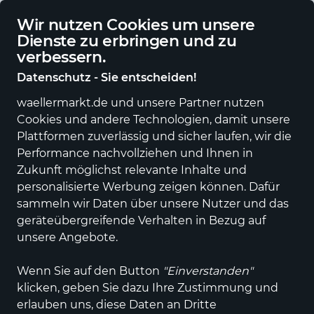
Deutschlandweite Lieferung
Wir nutzen Cookies um unsere
Dienste zu erbringen und zu
verbessern.
Datenschutz - Sie entscheiden!
waellermarkt.de und unsere Partner nutzen
Alle Kategorien
Neuheiten
Angebote
Sportartikel
Fashi
Cookies und andere Technologien, damit unsere
Plattformen zuverlässig und sicher laufen, wir die
Performance nachvollziehen und Ihnen in
Zukunft möglichst relevante Inhalte und
personalisierte Werbung zeigen können. Dafür
sammeln wir Daten über unsere Nutzer und das
geräteübergreifende Verhalten in Bezug auf
unsere Angebote.
Wenn Sie auf den Button
"Einverstanden"
Wünsche Edition
klicken, geben Sie dazu Ihre Zustimmung und
Der Handwerker Bürostuhl
erlauben uns, diese Daten an Dritte