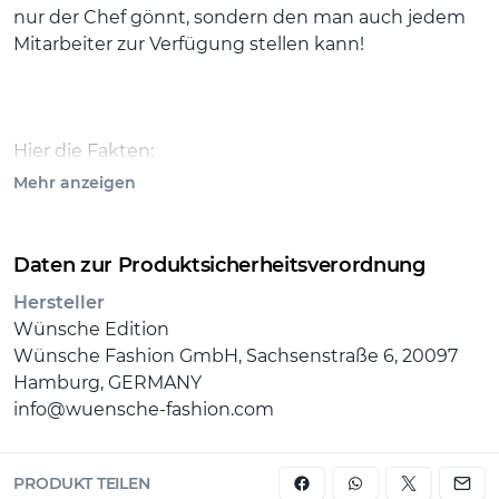
nur der Chef gönnt, sondern den man auch jedem
Mitarbeiter zur Verfügung stellen kann!
Hier die Fakten:
Mehr anzeigen
Management Drehstuhl mit Kopfstütze
Daten zur Produktsicherheitsverordnung
Hersteller
Wünsche Edition
Wünsche Fashion GmbH, Sachsenstraße 6, 20097
Bezug: Rind-Nappa-Leder tiefschwarz
Hamburg, GERMANY
info@wuensche-fashion.com
Fußkreuz: Alu poliert
PRODUKT TEILEN