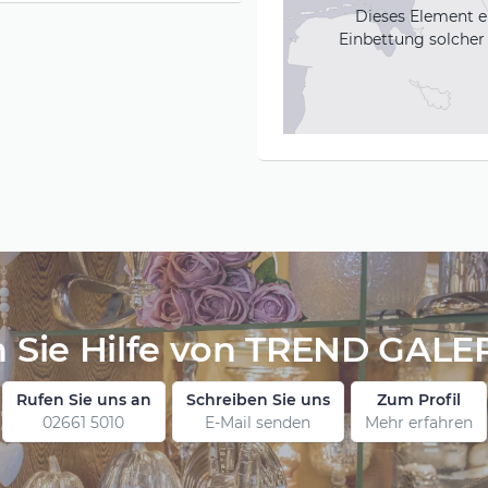
Dieses Element e
Einbettung solcher 
 Sie Hilfe von TREND GALE
Rufen Sie uns an
Schreiben Sie uns
Zum Profil
02661 5010
E-Mail senden
Mehr erfahren