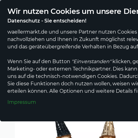
Regionale Händler und Erzeuger online
Eigener regiona
Wir nutzen Cookies um unsere Dien
Datenschutz - Sie entscheiden!
waellermarkt.de und unsere Partner nutzen Cookies 
nachvollziehen und Ihnen in Zukunft möglichst rele
Alle Produkte
Alle Anbieter
Erzeuger
und das geräteübergreifende Verhalten in Bezug au
Wenn Sie auf den Button
"Einverstanden"
klicken, g
Einkaufen im wällermarkt
Geschenke & Anlässe
Weih
Marketing- oder externen Technikpartner. Dies kann
uns auf die technisch-notwendigen Cookies. Dadur
Sie diese Funktionen doch nutzen wollen, weisen wir 
erteilen können. Alle Optionen und weitere Details f
Impressum