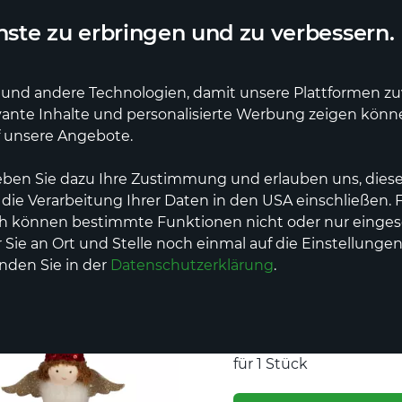
ler Lieferdienst
Deutschlandweite Lieferung
ste zu erbringen und zu verbessern.
und andere Technologien, damit unsere Plattformen zuve
vante Inhalte und personalisierte Werbung zeigen kön
Gastronomie
Dienstleistungen
Events
f unsere Angebote.
eben Sie dazu Ihre Zustimmung und erlauben uns, diese
nachten
Engel Hänger 24
 die Verarbeitung Ihrer Daten in den USA einschließen.
ch können bestimmte Funktionen nicht oder nur einges
Sie an Ort und Stelle noch einmal auf die Einstellungen
formano
inden Sie in der
Datenschutzerklärung
.
Engel Häng
Preis
5,50 €
inkl. MwSt.,
zz
für 1 Stück