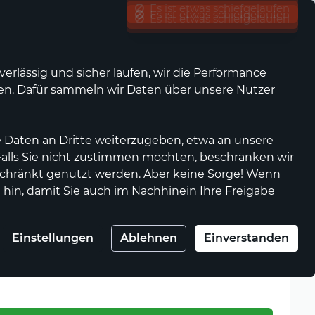
Es ist etwas schiefgelaufen
Es ist etwas schiefgelaufen
Es ist etwas schiefgelaufen
Was ist waellermarkt.de?
Kontrast
Mein Konto
Wunschliste
Warenkorb
rlässig und sicher laufen, wir die Performance
nen. Dafür sammeln wir Daten über unsere Nutzer
Anbieter werden
Genossenschaft
 Daten an Dritte weiterzugeben, etwa an unsere
 Falls Sie nicht zustimmen möchten, beschränken wir
chränkt genutzt werden. Aber keine Sorge! Wenn
 hin, damit Sie auch im Nachhinein Ihre Freigabe
er 24
Einstellungen
Ablehnen
Einverstanden
gl. Versandkosten