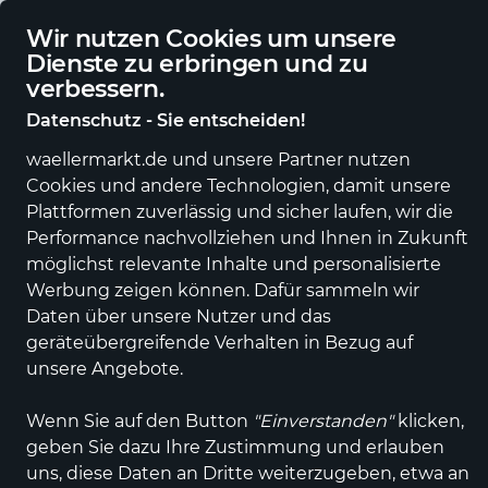
Deutschlandweite Lieferung
Wir nutzen Cookies um unsere
Dienste zu erbringen und zu
verbessern.
Datenschutz - Sie entscheiden!
waellermarkt.de und unsere Partner nutzen
Alle Kategorien
Neuheiten
Angebote
Sportartikel
Fashi
Cookies und andere Technologien, damit unsere
Plattformen zuverlässig und sicher laufen, wir die
Performance nachvollziehen und Ihnen in Zukunft
möglichst relevante Inhalte und personalisierte
Werbung zeigen können. Dafür sammeln wir
Daten über unsere Nutzer und das
geräteübergreifende Verhalten in Bezug auf
unsere Angebote.
Wenn Sie auf den Button
"Einverstanden"
klicken,
geben Sie dazu Ihre Zustimmung und erlauben
uns, diese Daten an Dritte weiterzugeben, etwa an