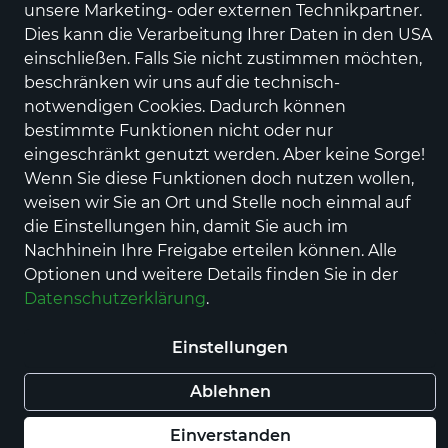
unsere Marketing- oder externen Technikpartner.
Dies kann die Verarbeitung Ihrer Daten in den USA
einschließen. Falls Sie nicht zustimmen möchten,
beschränken wir uns auf die technisch-
notwendigen Cookies. Dadurch können
bestimmte Funktionen nicht oder nur
eingeschränkt genutzt werden. Aber keine Sorge!
Dockers by Gerli
Wenn Sie diese Funktionen doch nutzen wollen,
SCHNüR-,ZUG-,SCHNALL.ST.,APRE
weisen wir Sie an Ort und Stelle noch einmal auf
Preis
59,95 €
inkl. MwSt.,
zzgl. Versandkosten
die Einstellungen hin, damit Sie auch im
Nachhinein Ihre Freigabe erteilen können. Alle
Farbe
Optionen und weitere Details finden Sie in der
Datenschutzerklärung
.
Einstellungen
Auswahl aufheben
Ablehnen
Nur noch weniger als 3 Artikel im Geschäft
vorhanden.
Einverstanden