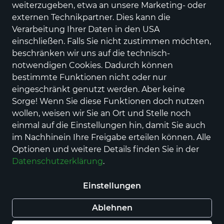
weiterzugeben, etwa an unsere Marketing- oder
externen Technikpartner. Dies kann die
Verarbeitung Ihrer Daten in den USA
Gabor
Spo.halbs.Forms.Abs.b.25mm Std
einschließen. Falls Sie nicht zustimmen möchten,
beschränken wir uns auf die technisch-
Preis
129,95 €
inkl. MwSt.,
zzgl. Versandkosten
notwendigen Cookies. Dadurch können
bestimmte Funktionen nicht oder nur
Farbe
eingeschränkt genutzt werden. Aber keine
Sorge! Wenn Sie diese Funktionen doch nutzen
wollen, weisen wir Sie an Ort und Stelle noch
Größe
einmal auf die Einstellungen hin, damit Sie auch
39 EU | 6 UK
40 EU | 6½ UK
42 EU | 8 UK
im Nachhinein Ihre Freigabe erteilen können. Alle
Optionen und weitere Details finden Sie in der
Datenschutzerklärung
.
Auswahl aufheben
Einstellungen
Nur noch weniger als 3 Artikel im Geschäft
vorhanden.
Ablehnen