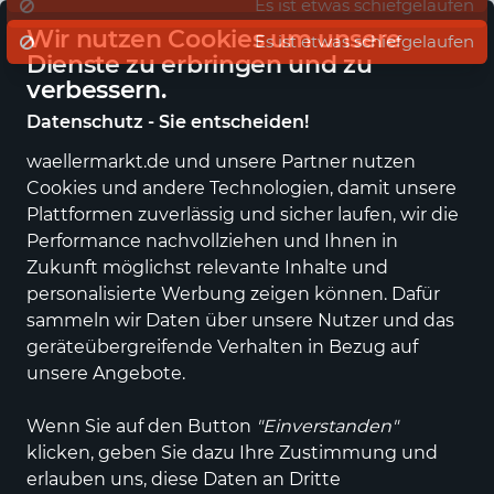
Eigener regionaler Lieferdienst
De
Es ist etwas schiefgelaufen
Wir nutzen Cookies um unsere
Dienste zu erbringen und zu
verbessern.
Datenschutz - Sie entscheiden!
waellermarkt.de und unsere Partner nutzen
Alle Kategorien
Neuheiten
Angebote
Sportartikel
Fashi
Cookies und andere Technologien, damit unsere
Plattformen zuverlässig und sicher laufen, wir die
Performance nachvollziehen und Ihnen in
Zukunft möglichst relevante Inhalte und
personalisierte Werbung zeigen können. Dafür
sammeln wir Daten über unsere Nutzer und das
geräteübergreifende Verhalten in Bezug auf
unsere Angebote.
Wenn Sie auf den Button
"Einverstanden"
klicken, geben Sie dazu Ihre Zustimmung und
erlauben uns, diese Daten an Dritte