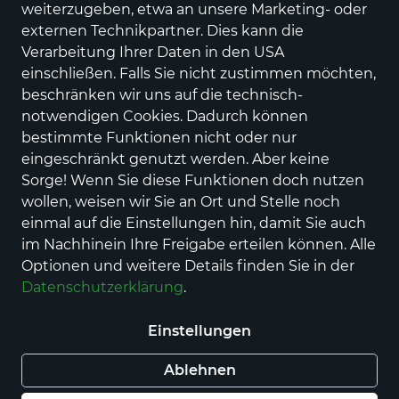
weiterzugeben, etwa an unsere Marketing- oder
70 Produkte
externen Technikpartner. Dies kann die
Verarbeitung Ihrer Daten in den USA
einschließen. Falls Sie nicht zustimmen möchten,
beschränken wir uns auf die technisch-
notwendigen Cookies. Dadurch können
bestimmte Funktionen nicht oder nur
eingeschränkt genutzt werden. Aber keine
Sorge! Wenn Sie diese Funktionen doch nutzen
wollen, weisen wir Sie an Ort und Stelle noch
einmal auf die Einstellungen hin, damit Sie auch
im Nachhinein Ihre Freigabe erteilen können. Alle
NEU
NEU
Optionen und weitere Details finden Sie in der
SKECHERS
SKECHERS
Datenschutzerklärung
.
GLIDE-STEP - NOLTEK
GLIDE-STEP - NOLTEK
69,95 €
69,95 €
Einstellungen
Ablehnen