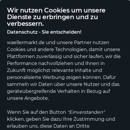
Deutschlandweite Lieferung
Wir nutzen Cookies um unsere
Dienste zu erbringen und zu
verbessern.
Datenschutz - Sie entscheiden!
waellermarkt.de und unsere Partner nutzen
Alle Kategorien
Neuheiten
Angebote
Sportartikel
Fashi
Cookies und andere Technologien, damit unsere
Plattformen zuverlässig und sicher laufen, wir die
Performance nachvollziehen und Ihnen in
SKECHERS
Zukunft möglichst relevante Inhalte und
personalisierte Werbung zeigen können. Dafür
sammeln wir Daten über unsere Nutzer und das
Alle Produkte
geräteübergreifende Verhalten in Bezug auf
unsere Angebote.
Wenn Sie auf den Button
"Einverstanden"
ALLE FILTER
klicken, geben Sie dazu Ihre Zustimmung und
erlauben uns, diese Daten an Dritte