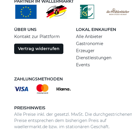
PARTNER IM WÄLLERMARKT
ÜBER UNS
LOKAL EINKAUFEN
Kontakt zur Plattform
Alle Anbieter
Gastronomie
Vertrag widerrufen
Erzeuger
Dienstleistungen
Events
ZAHLUNGSMETHODEN
PREISHINWEIS
Alle Preise inkl. der gesetzl. MwSt. Die durchgestrichene
Preise entsprechen dem bisherigen Preis auf
waellermarkt.de bzw. im stationären Geschäft.