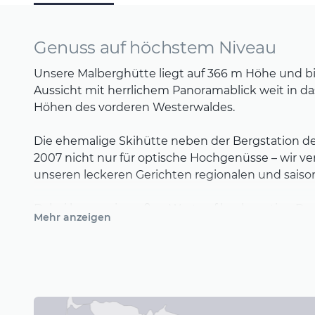
Genuss auf höchstem Niveau
Unsere Malberghütte liegt auf 366 m Höhe und b
Aussicht mit herrlichem Panoramablick weit in da
Höhen des vorderen Westerwaldes.
Die ehemalige Skihütte neben der Bergstation des
2007 nicht nur für optische Hochgenüsse – wir v
unseren leckeren Gerichten regionalen und saiso
Dabei legen wir großen Wert auf hochwertige Pr
Mehr anzeigen
Unsere Lieferanten wählen wir sehr sorgsam aus
genussvolle Stunden in der Malberghütte auf der
unserem Motto: „Jeder Tag ein kleiner Urlaub.“