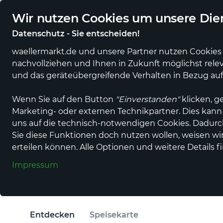
Regionale Händler und Erzeuger online
Eigener regiona
Wir nutzen Cookies um unsere Dien
Datenschutz - Sie entscheiden!
waellermarkt.de und unsere Partner nutzen Cookies 
nachvollziehen und Ihnen in Zukunft möglichst rele
Alle Produkte
Alle Anbieter
Gastronomi
und das geräteübergreifende Verhalten in Bezug au
Wenn Sie auf den Button
"Einverstanden"
klicken, g
Marketing- oder externen Technikpartner. Dies kann
uns auf die technisch-notwendigen Cookies. Dadur
Restaurant
Sie diese Funktionen doch nutzen wollen, weisen wir 
Malberg-Hütte
erteilen können. Alle Optionen und weitere Details f
Impressum
in Hausen
Entdecken
Speisekarte