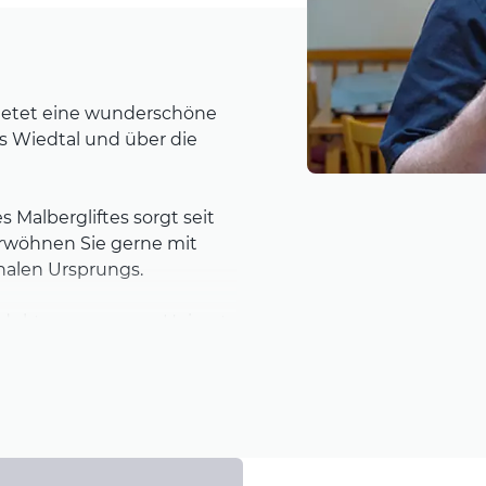
ietet eine wunderschöne
s Wiedtal und über die
 Malbergliftes sorgt seit
erwöhnen Sie gerne mit
nalen Ursprungs.
odukte aus unserer Heimat.
. Wir wünschen Ihnen
 Höhe des Wiedtals, getreu