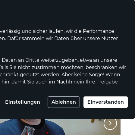
Was ist waellermarkt.de?
Kontrast
Mein Konto
Wunschliste
Warenkorb
rlässig und sicher laufen, wir die Performance
nen. Dafür sammeln wir Daten über unsere Nutzer
Anbieter werden
Genossenschaft
 Daten an Dritte weiterzugeben, etwa an unsere
 Falls Sie nicht zustimmen möchten, beschränken wir
chränkt genutzt werden. Aber keine Sorge! Wenn
 hin, damit Sie auch im Nachhinein Ihre Freigabe
Einstellungen
Ablehnen
Einverstanden