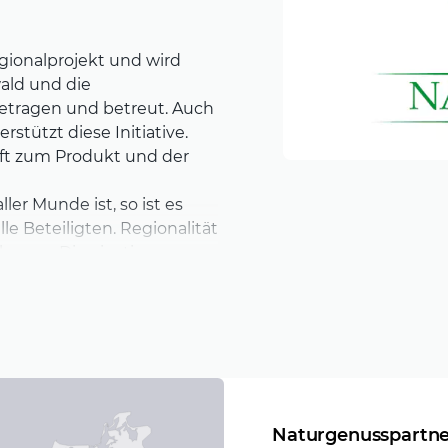
gionalprojekt und wird
ald und die
etragen und betreut. Auch
stützt diese Initiative.
aft zum Produkt und der
ler Munde ist, so ist es
le Beteiligten. Regionalität
euen. Die einstige
och kannten, die lokale wie
m Begrenzung, Ressourcen
schen abhandengekommen
eder auf das einst
 und Kundenbeziehungen
g und kreativ
Naturgenusspartne