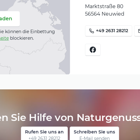
Marktstraße 80
56564 Neuwied
laden
+49 2631 28212
ie können die Einbettung
eite
blockieren.
n Sie Hilfe von Naturgenus
Rufen Sie uns an
Schreiben Sie uns
+49 2631 28212
E-Mail senden