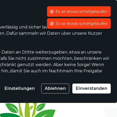
Es ist etwas schiefgelaufen
Es ist etwas schiefgelaufen
Was ist waellermarkt.de?
Kontrast
Mein Konto
Wunschliste
Warenkorb
rlässig und sicher laufen, wir die Performance
nen. Dafür sammeln wir Daten über unsere Nutzer
Anbieter werden
Genossenschaft
 Daten an Dritte weiterzugeben, etwa an unsere
 Falls Sie nicht zustimmen möchten, beschränken wir
chränkt genutzt werden. Aber keine Sorge! Wenn
 hin, damit Sie auch im Nachhinein Ihre Freigabe
Einstellungen
Ablehnen
Einverstanden