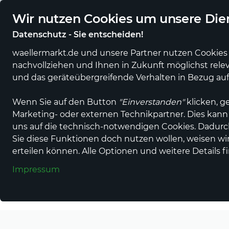
Regionale Händler und Erzeuger online
Eigener regiona
Wir nutzen Cookies um unsere Dien
Datenschutz - Sie entscheiden!
waellermarkt.de und unsere Partner nutzen Cookies 
nachvollziehen und Ihnen in Zukunft möglichst rele
Alle Produkte
Alle Anbieter
Gastronomi
und das geräteübergreifende Verhalten in Bezug au
Wenn Sie auf den Button
"Einverstanden"
klicken, g
Marketing- oder externen Technikpartner. Dies kann
uns auf die technisch-notwendigen Cookies. Dadur
Reise & Touristik
Sie diese Funktionen doch nutzen wollen, weisen wir 
Naturgenusspar
erteilen können. Alle Optionen und weitere Details f
Impressum
in Neuwied