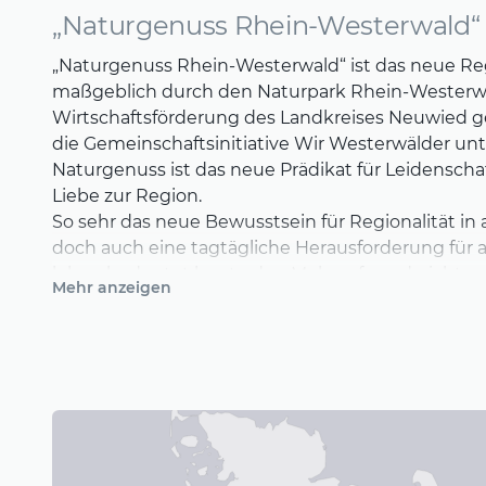
„Naturgenuss Rhein-Westerwald“
„Naturgenuss Rhein-Westerwald“ ist das neue Re
maßgeblich durch den Naturpark Rhein-Westerw
Wirtschaftsförderung des Landkreises Neuwied g
die Gemeinschaftsinitiative Wir Westerwälder unter
Naturgenuss ist das neue Prädikat für Leidensch
Liebe zur Region.
So sehr das neue Bewusstsein für Regionalität in al
doch auch eine tagtägliche Herausforderung für al
leben bedeutet heute den Mehraufwand nicht sch
Mehr anzeigen
Infrastruktur, die unsere Eltern und Großeltern n
jahreszeitliche Verfügbarkeit und das Wissen u
und Zeitaufwand scheinen uns modernen Men
zu sein. Die Naturgenuss-Partner besinnen sich wi
gesunde Maß der Dinge, bauen neue Netzwerk-
in der Region auf und zeigen wie spannend, werti
Regionalgenuss sein kann.