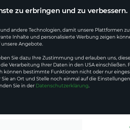
ler Lieferdienst
Deutschlandweite Lieferung
ste zu erbringen und zu verbessern.
und andere Technologien, damit unsere Plattformen zuve
vante Inhalte und personalisierte Werbung zeigen kön
e
Erzeuger
Dienstleistungen
Events
f unsere Angebote.
eben Sie dazu Ihre Zustimmung und erlauben uns, diese
 die Verarbeitung Ihrer Daten in den USA einschließen.
ch können bestimmte Funktionen nicht oder nur einges
Sie an Ort und Stelle noch einmal auf die Einstellungen
tner
inden Sie in der
Datenschutzerklärung
.