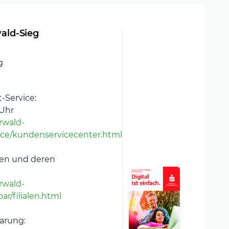
ald-Sieg
g
-Service:
 Uhr
rwald-
ice/kundenservicecenter.html
len und deren
rwald-
r/filialen.html
arung: