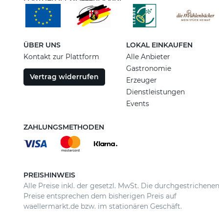
ÜBER UNS
LOKAL EINKAUFEN
Kontakt zur Plattform
Alle Anbieter
Gastronomie
Vertrag widerrufen
Erzeuger
Dienstleistungen
Events
ZAHLUNGSMETHODEN
PREISHINWEIS
Alle Preise inkl. der gesetzl. MwSt. Die durchgestrichene
Preise entsprechen dem bisherigen Preis auf
waellermarkt.de bzw. im stationären Geschäft.