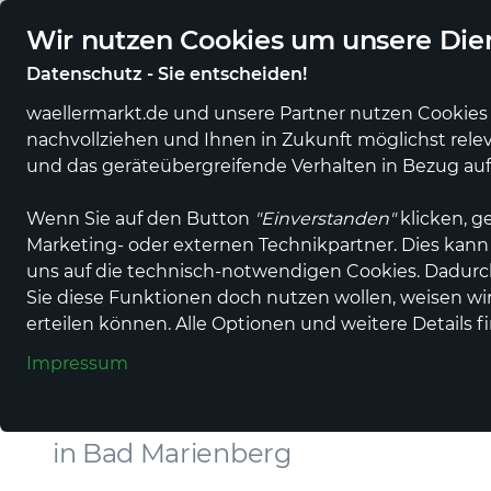
Regionale Händler und Erzeuger online
Eigener regiona
Wir nutzen Cookies um unsere Dien
Datenschutz - Sie entscheiden!
waellermarkt.de und unsere Partner nutzen Cookies 
nachvollziehen und Ihnen in Zukunft möglichst rele
Alle Produkte
Alle Anbieter
Gastronomi
und das geräteübergreifende Verhalten in Bezug au
Wenn Sie auf den Button
"Einverstanden"
klicken, g
Marketing- oder externen Technikpartner. Dies kann
uns auf die technisch-notwendigen Cookies. Dadur
Finanzdienstleistung, Bank
Sie diese Funktionen doch nutzen wollen, weisen wir 
Sparkasse West
erteilen können. Alle Optionen und weitere Details f
Impressum
Sieg
in Bad Marienberg