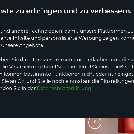
ler Lieferdienst
Deutschlandweite Lieferung
ste zu erbringen und zu verbessern.
und andere Technologien, damit unsere Plattformen zuve
vante Inhalte und personalisierte Werbung zeigen kön
e
Erzeuger
Dienstleistungen
Events
f unsere Angebote.
eben Sie dazu Ihre Zustimmung und erlauben uns, diese
 die Verarbeitung Ihrer Daten in den USA einschließen.
ch können bestimmte Funktionen nicht oder nur einges
Sie an Ort und Stelle noch einmal auf die Einstellungen
erwald-
inden Sie in der
Datenschutzerklärung
.