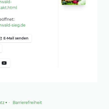
rwald-
akt.html
geöffnet:
rwald-sieg.de
E-Mail senden
atz
Barrierefreiheit