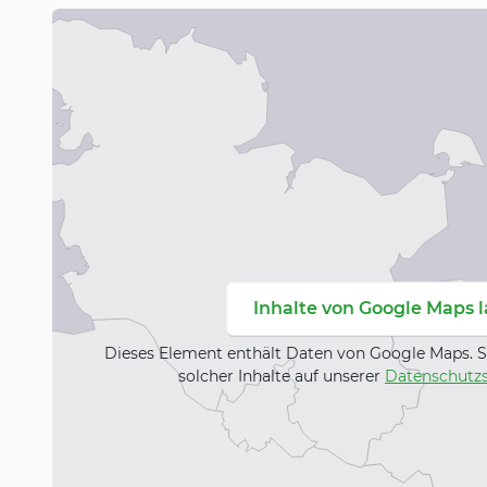
– in der Geschäftsstelle, am heimischen Rechner
Unser umfangreiches Automaten-Angebot bietet 
Bargeld auszahlen lassen oder einzahlen, Kontoa
Überweisungen abgeben, Daueraufträge verwalte
Stellen geht das rund um die Uhr.
Persönliche Beratung für jedes Anliegen:
Besondere Anforderungen verdienen besondere B
Banking verbindet kompetente Vermögensberat
Werten und persönlicher Nähe. Die Kombination 
und weltweiter, nachhaltiger Wertschöpfung mac
besonders. Ihr persönliches Anliegen steht in jed
Inhalte von Google Maps 
Mittelpunkt.
Dieses Element enthält Daten von Google Maps. S
Raum zum Wohlfühlen:
solcher Inhalte auf unserer
Datenschutzs
Als Immobilienvermittler engagieren wir uns für 
nach Plan“ bis Z wie „Zahlung erfolgt“. Dabei entla
umfassendem Service an vielen Stellen. Unsere E
bei allen Unternehmungen im Bereich Eigenheim