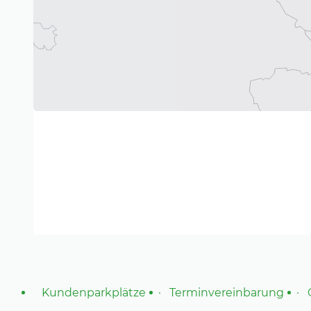
persönlich für Ihre Traumimmobilie ein, begleiten
Eigenheims oder auch den Verkauf Ihres Hauses.
Für die Gesellschaft aktiv – Spenden und Sponsor
Die Sparkasse Westerwald-Sieg gehört zu den zuv
kultureller, sozialer und sportlicher Belange in all
Geschäftsgebietes. Damit leisten wir einen wichti
gesellschaftlichen Zusammenhalt in der Region.
Kundenparkplätze
Terminvereinbarung