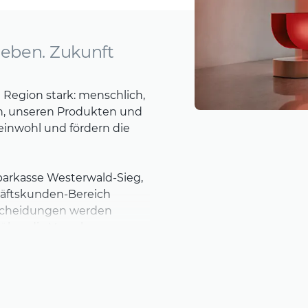
geben. Zukunft
 Region stark: menschlich,
en, unseren Produkten und
meinwohl und fördern die
Sparkasse Westerwald-Sieg,
häftskunden-Bereich
tscheidungen werden
l über die Vergabe von
ndern.
 Finanzgeschäfte abwickeln