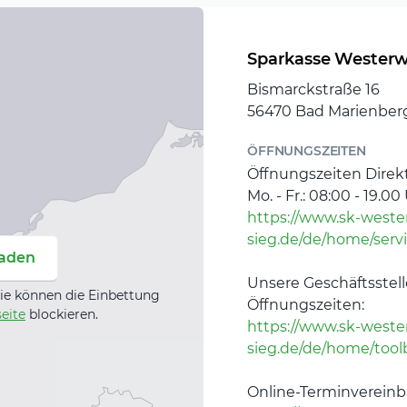
 oder per Smartphone.
jede Menge Service:
uszüge drucken,
Sparkasse Westerw
n. In den meisten SB-
Bismarckstraße 16
56470 Bad Marienber
ÖFFNUNGSZEITEN
eratung: Unser Private
Öffnungszeiten Direkt
ung mit nachhaltigen
Mo. - Fr.: 08:00 - 19.00
aus lokaler Verbundenheit
https://www.sk-weste
ht Private Banking so
sieg.de/de/home/serv
er Lebenslage im
laden
Unsere Geschäftsstel
ie können die Einbettung
Öffnungszeiten:
eite
blockieren.
https://www.sk-weste
Sie von A wie „Abwicklung
sieg.de/de/home/toolba
sten wir Sie mit
xperten unterstützen Sie
Online-Terminvereinb
. Wir setzen uns