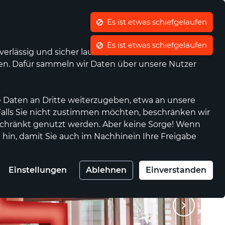
Es ist etwas schiefgelaufen
Was ist waellermarkt.de?
Kontrast
Mein Konto
Wunschliste
Warenkorb
rlässig und sicher laufen, wir die Performance
nen. Dafür sammeln wir Daten über unsere Nutzer
Anbieter werden
Genossenschaft
 Daten an Dritte weiterzugeben, etwa an unsere
 Falls Sie nicht zustimmen möchten, beschränken wir
chränkt genutzt werden. Aber keine Sorge! Wenn
 hin, damit Sie auch im Nachhinein Ihre Freigabe
Einstellungen
Ablehnen
Einverstanden