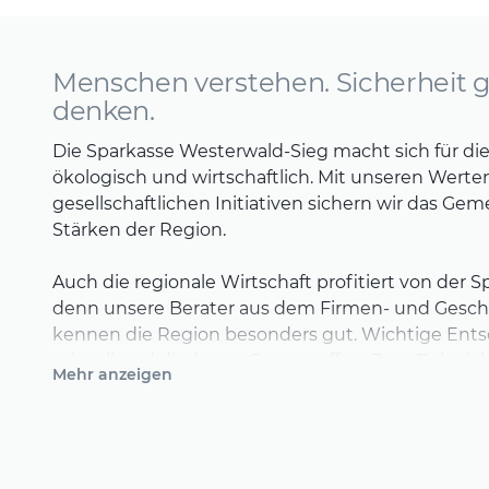
Menschen verstehen. Sicherheit 
denken.
Die Sparkasse Westerwald-Sieg macht sich für die
ökologisch und wirtschaftlich. Mit unseren Wert
gesellschaftlichen Initiativen sichern wir das Ge
Stärken der Region.
Auch die regionale Wirtschaft profitiert von der 
denn unsere Berater aus dem Firmen- und Gesc
kennen die Region besonders gut. Wichtige En
schnell und direkt vor Ort getroffen. Zum Beispie
Mehr anzeigen
Krediten oder die Unterstützung von Existenzgrü
Der Mensch im Mittelpunkt – immer und überall:
Unsere Kunden entscheiden, wie und wo sie ihre