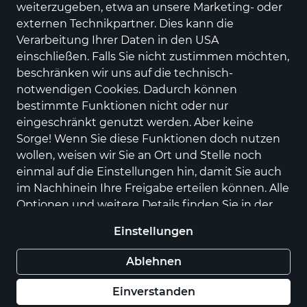
weiterzugeben, etwa an unsere Marketing- oder
externen Technikpartner. Dies kann die
Verarbeitung Ihrer Daten in den USA
einschließen. Falls Sie nicht zustimmen möchten,
beschränken wir uns auf die technisch-
notwendigen Cookies. Dadurch können
bestimmte Funktionen nicht oder nur
eingeschränkt genutzt werden. Aber keine
Sorge! Wenn Sie diese Funktionen doch nutzen
wollen, weisen wir Sie an Ort und Stelle noch
einmal auf die Einstellungen hin, damit Sie auch
MANN Naturenergie
im Nachhinein Ihre Freigabe erteilen können. Alle
Ökostrom, Energie- & Trinkwasserversorung,
Optionen und weitere Details finden Sie in der
Elektromobilität
Datenschutzerklärung
.
Einstellungen
Über uns
Ablehnen
Einverstanden