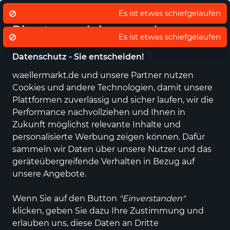
Eigener regionaler Lieferdienst
De
Es ist etwas schiefgelaufen
Wir nutzen Cookies um unsere
Dienste zu erbringen und zu
Es ist etwas schiefgelaufen
verbessern.
Datenschutz - Sie entscheiden!
waellermarkt.de und unsere Partner nutzen
Alle Kategorien
Neuheiten
Angebote
Sportartikel
Fashi
Cookies und andere Technologien, damit unsere
Plattformen zuverlässig und sicher laufen, wir die
Performance nachvollziehen und Ihnen in
Alle Anbieter
im
Zukunft möglichst relevante Inhalte und
personalisierte Werbung zeigen können. Dafür
wällermarkt
sammeln wir Daten über unsere Nutzer und das
geräteübergreifende Verhalten in Bezug auf
unsere Angebote.
FILTER
Wenn Sie auf den Button
"Einverstanden"
klicken, geben Sie dazu Ihre Zustimmung und
erlauben uns, diese Daten an Dritte