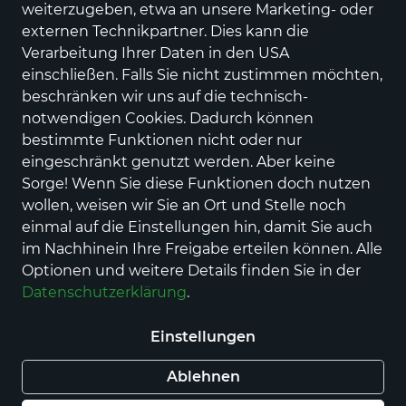
weiterzugeben, etwa an unsere Marketing- oder
externen Technikpartner. Dies kann die
Leutesdorfer Gartenlay Spätlese
Verarbeitung Ihrer Daten in den USA
Riesling lieblich 0,75 l
einschließen. Falls Sie nicht zustimmen möchten,
beschränken wir uns auf die technisch-
Preis
10,80 €
inkl. MwSt.
notwendigen Cookies. Dadurch können
Grundpreis
für 0,75 l
(14,40 € / 1 l)
bestimmte Funktionen nicht oder nur
eingeschränkt genutzt werden. Aber keine
Menge (Stück)
Sorge! Wenn Sie diese Funktionen doch nutzen
1 Flasche
6
wollen, weisen wir Sie an Ort und Stelle noch
einmal auf die Einstellungen hin, damit Sie auch
Auswahl aufheben
im Nachhinein Ihre Freigabe erteilen können. Alle
Optionen und weitere Details finden Sie in der
Nur Selbstabholung möglich
Datenschutzerklärung
.
Dieses Produkt ist nur online verfügbar
Einstellungen
Ablehnen
In den Warenkorb