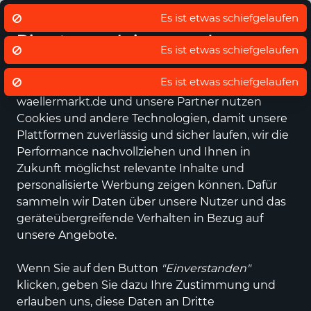
Eigener regionaler Lieferdienst
De
Wir nutzen Cookies um unsere
Dienste zu erbringen und zu
verbessern.
Datenschutz - Sie entscheiden!
waellermarkt.de und unsere Partner nutzen
Alle Kategorien
Neuheiten
Angebote
Sportartikel
Fashi
Cookies und andere Technologien, damit unsere
Plattformen zuverlässig und sicher laufen, wir die
Performance nachvollziehen und Ihnen in
Zukunft möglichst relevante Inhalte und
personalisierte Werbung zeigen können. Dafür
sammeln wir Daten über unsere Nutzer und das
geräteübergreifende Verhalten in Bezug auf
unsere Angebote.
Wenn Sie auf den Button
"Einverstanden"
klicken, geben Sie dazu Ihre Zustimmung und
erlauben uns, diese Daten an Dritte