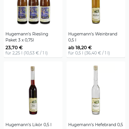
Hugemann's Riesling
Hugemann's Weinbrand
Paket 3 x 0,75l
0,5 l
23,70 €
ab 18,20 €
für 2,25 l (10,53 € / 1 l)
für 0,5 l (36,40 € / 1 l)
Hugemann's Likör 0,5 l
Hugemann's Hefebrand 0,5