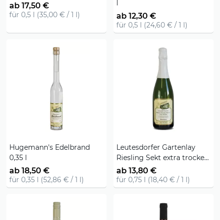
l
ab 17,50 €
für 0,5 l (35,00 € / 1 l)
ab 12,30 €
für 0,5 l (24,60 € / 1 l)
Hugemann's Edelbrand
Leutesdorfer Gartenlay
0,35 l
Riesling Sekt extra trocken
0,75l 2018er
ab 18,50 €
ab 13,80 €
für 0,35 l (52,86 € / 1 l)
für 0,75 l (18,40 € / 1 l)