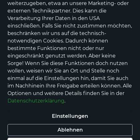
weiterzugeben, etwa an unsere Marketing- oder
externen Technikpartner. Dies kann die
Verarbeitung Ihrer Daten in den USA
einschließen. Falls Sie nicht zustimmen möchten,
beschränken wir uns auf die technisch-
notwendigen Cookies. Dadurch können
bestimmte Funktionen nicht oder nur
eingeschränkt genutzt werden. Aber keine
Sorge! Wenn Sie diese Funktionen doch nutzen
wollen, weisen wir Sie an Ort und Stelle noch
Apfelwein
Honigwein (Met)
einmal auf die Einstellungen hin, damit Sie auch
4,00 €
7,00 €
für 0,7 l (5,71 € / 1 l)
für 0,7 l (10,00 € / 1 l)
im Nachhinein Ihre Freigabe erteilen können. Alle
Optionen und weitere Details finden Sie in der
Datenschutzerklärung
.
Einstellungen
Ablehnen