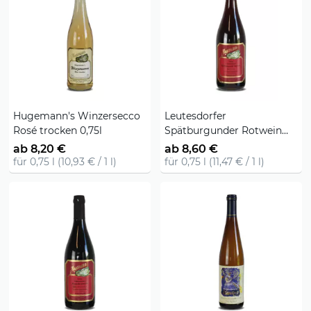
Hugemann's Winzersecco
Leutesdorfer
Rosé trocken 0,75l
Spätburgunder Rotwein
trocken 0,75l 2016er
ab 8,20 €
ab 8,60 €
für 0,75 l (10,93 € / 1 l)
für 0,75 l (11,47 € / 1 l)