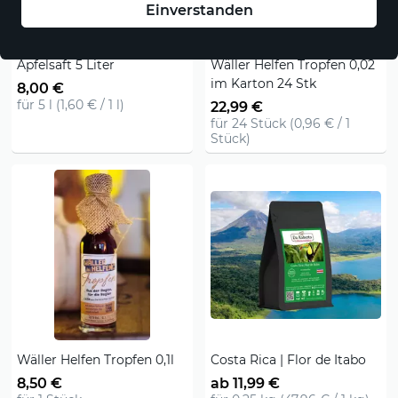
Einverstanden
Apfelsaft 5 Liter
Wäller Helfen Tropfen 0,02
im Karton 24 Stk
8,00 €
für 5 l (1,60 € / 1 l)
22,99 €
für 24 Stück (0,96 € / 1
Stück)
Wäller Helfen Tropfen 0,1l
Costa Rica | Flor de Itabo
8,50 €
ab 11,99 €