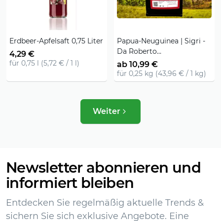
Erdbeer-Apfelsaft 0,75 Liter
Papua-Neuguinea | Sigri -
Da Roberto
4,29 €
Kaffeemanufaktur
für 0,75 l (5,72 € / 1 l)
ab 10,99 €
für 0,25 kg (43,96 € / 1 kg)
Weiter
Newsletter abonnieren und
informiert bleiben
Entdecken Sie regelmäßig aktuelle Trends &
sichern Sie sich exklusive Angebote. Eine