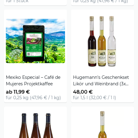
für 1 Stück
für 0,25 kg (47,96 € / 1 kg)
Mexiko Especial – Café de
Hugemann's Geschenkset
Mujeres Projektkaffee
Likör und Weinbrand (3x
0,5l)
ab 11,99 €
48,00 €
für 0,25 kg (47,96 € / 1 kg)
für 1,5 l (32,00 € / 1 l)