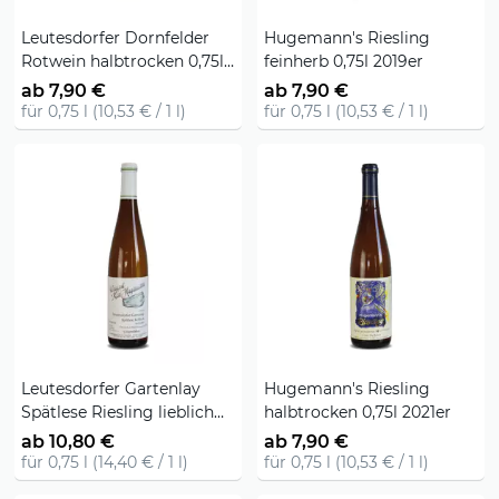
Leutesdorfer Dornfelder
Hugemann's Riesling
Rotwein halbtrocken 0,75l
feinherb 0,75l 2019er
2020er
ab 7,90 €
ab 7,90 €
für 0,75 l (10,53 € / 1 l)
für 0,75 l (10,53 € / 1 l)
Leutesdorfer Gartenlay
Hugemann's Riesling
Spätlese Riesling lieblich
halbtrocken 0,75l 2021er
0,75 l
ab 10,80 €
ab 7,90 €
für 0,75 l (14,40 € / 1 l)
für 0,75 l (10,53 € / 1 l)