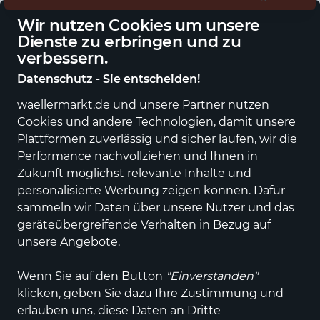
Deutschlandweite Lieferung
Wir nutzen Cookies um unsere
Dienste zu erbringen und zu
verbessern.
Datenschutz - Sie entscheiden!
waellermarkt.de und unsere Partner nutzen
Alle Kategorien
Neuheiten
Angebote
Sportartikel
Fashi
Cookies und andere Technologien, damit unsere
Plattformen zuverlässig und sicher laufen, wir die
Einkaufen im wällermarkt
Essen, Trinken &
Performance nachvollziehen und Ihnen in
Genuss
Getränke
Zukunft möglichst relevante Inhalte und
personalisierte Werbung zeigen können. Dafür
Getränke
sammeln wir Daten über unsere Nutzer und das
geräteübergreifende Verhalten in Bezug auf
ALLE FILTER
unsere Angebote.
Wenn Sie auf den Button
"Einverstanden"
33 Produkte
klicken, geben Sie dazu Ihre Zustimmung und
erlauben uns, diese Daten an Dritte