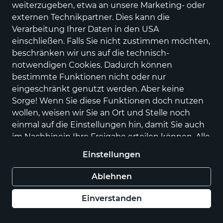
weiterzugeben, etwa an unsere Marketing- oder
werden.
externen Technikpartner. Dies kann die
Verarbeitung Ihrer Daten in den USA
einschließen. Falls Sie nicht zustimmen möchten,
Produkte aus ähnlichen
beschränken wir uns auf die technisch-
Kategorien
notwendigen Cookies. Dadurch können
bestimmte Funktionen nicht oder nur
eingeschränkt genutzt werden. Aber keine
Sorge! Wenn Sie diese Funktionen doch nutzen
wollen, weisen wir Sie an Ort und Stelle noch
einmal auf die Einstellungen hin, damit Sie auch
im Nachhinein Ihre Freigabe erteilen können. Alle
Optionen und weitere Details finden Sie in der
Einstellungen
Datenschutzerklärung
.
Ablehnen
Apfelwein
Honigwein (Met)
Einverstanden
4,00 €
7,00 €
für 0,7 l (5,71 € / 1 l)
für 0,7 l (10,00 € / 1 l)