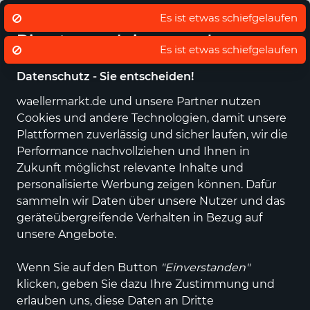
Eigener regionaler Lieferdienst
De
Es ist etwas schiefgelaufen
Wir nutzen Cookies um unsere
Dienste zu erbringen und zu
Es ist etwas schiefgelaufen
verbessern.
Datenschutz - Sie entscheiden!
waellermarkt.de und unsere Partner nutzen
Alle Kategorien
Neuheiten
Angebote
Sportartikel
Fashi
Cookies und andere Technologien, damit unsere
Plattformen zuverlässig und sicher laufen, wir die
Einkaufen im wällermarkt
Essen, Trinken &
Performance nachvollziehen und Ihnen in
Genuss
Getränke
Tees & Aufgüsse
Zukunft möglichst relevante Inhalte und
personalisierte Werbung zeigen können. Dafür
Tees & Aufgüsse
sammeln wir Daten über unsere Nutzer und das
geräteübergreifende Verhalten in Bezug auf
ALLE FILTER
unsere Angebote.
Wenn Sie auf den Button
"Einverstanden"
klicken, geben Sie dazu Ihre Zustimmung und
Anhand der von Ihnen verwendeten Filter
erlauben uns, diese Daten an Dritte
konnten keine Suchergebnisse gefunden